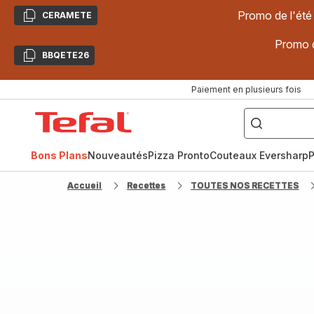
Promo de l'été
CERAMETE
Copier
Promo d
BBQETE26
Copier
Paiement en plusieurs fois
["Poêles
inox,
Accueil
Cake
Factory,
Tefal
Planchas,
Céramique..."]
Bons Plans
Nouveautés
Pizza Pronto
Couteaux Eversharp
P
Accueil
Recettes
TOUTES NOS RECETTES