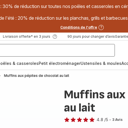
 : 30% de réduction sur toutes nos poêles et casseroles en
e l'été : 20% de réduction sur les planchas, grills et barbec
Conditions de l'offre
Livraison offerte* en 3 jours
90 jours pour changer d’avis
Garantie
oêles & casseroles
Petit électroménager
Ustensiles & moules
Ac
Muffins aux pépites de chocolat au lait
Muffins aux
au lait
4.8
/5
-
3 Avis
ratings.4.8