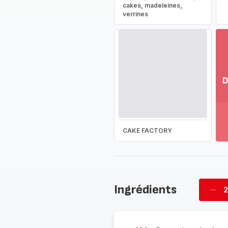
cakes, madeleines,
verrines
D
Vo
pl
-
Dé
CAKE FACTORY
la
g
co
-
Ingrédients
2
Supp
four