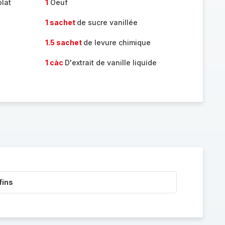
lat
1
Oeuf
1 sachet
de sucre vanillée
1.5 sachet
de levure chimique
1 càc
D'extrait de vanille liquide
fins