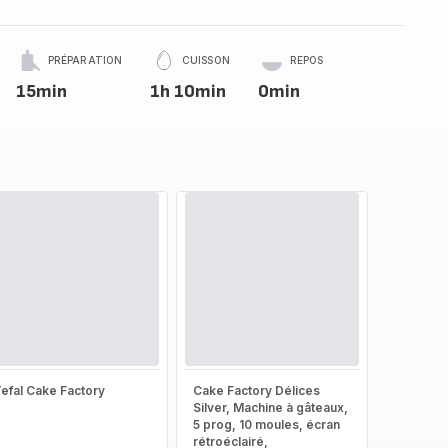
PRÉPARATION
CUISSON
REPOS
15min
1h 10min
0min
efal Cake Factory
Cake Factory Délices
Silver, Machine à gâteaux,
5 prog, 10 moules, écran
rétroéclairé,