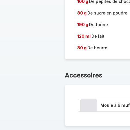
100 g
De pepites de choco
80 g
De sucre en poudre
190 g
De farine
120 ml
De lait
80 g
De beurre
Accessoires
Moule à 6 muf