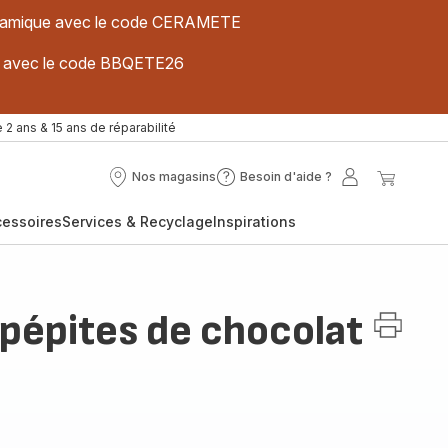
 céramique avec le code CERAMETE
ues avec le code BBQETE26
 2 ans & 15 ans de réparabilité
Nos magasins
Besoin d'aide ?
Nos
Besoin
Mon
Mon
magasins
d'aide
compte
panier
cessoires
Services & Recyclage
Inspirations
?
 pépites de chocolat