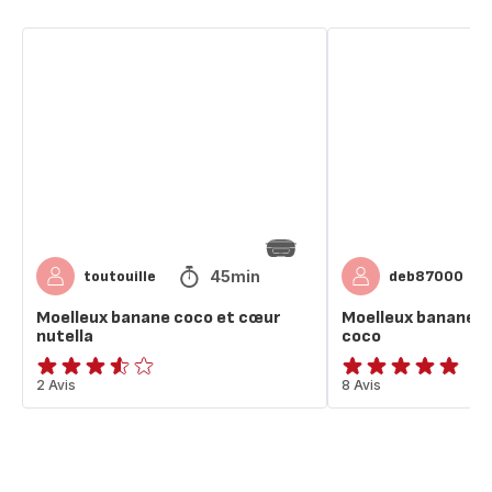
Moelleux
Moelleux
banane
banane
coco
mangue
et
noix
cœur
de
nutella
coco
45min
toutouille
deb87000
Moelleux banane coco et cœur
Moelleux banane m
nutella
coco
ratings.3.5
2 Avis
ratings.4.8
8 Avis