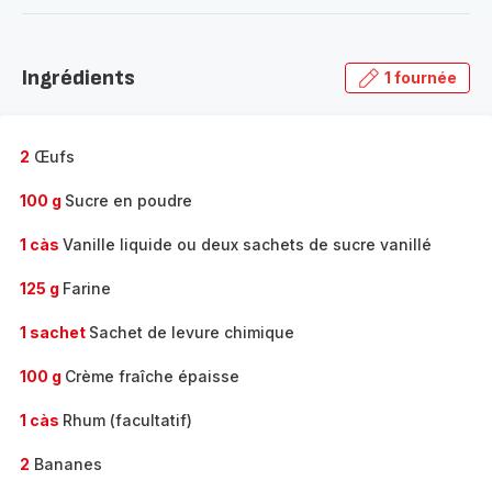
-
Découvrir
la
Ingrédients
1 fournée
gamme
complète
-
2
Œufs
100 g
Sucre en poudre
1 càs
Vanille liquide ou deux sachets de sucre vanillé
125 g
Farine
1 sachet
Sachet de levure chimique
100 g
Crème fraîche épaisse
1 càs
Rhum (facultatif)
2
Bananes