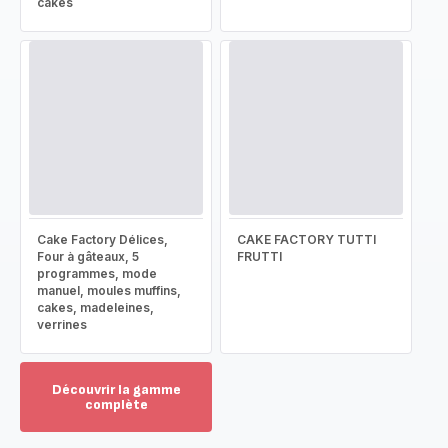
cakes
Cake Factory Délices,
CAKE FACTORY TUTTI
Four à gâteaux, 5
FRUTTI
programmes, mode
manuel, moules muffins,
cakes, madeleines,
verrines
Découvrir la gamme
complète
Voir
plus...