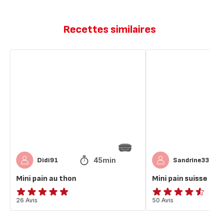
Recettes similaires
Mini
Mini
pain
pain
au
suisse
thon
45min
Didi91
Sandrine33
Mini pain au thon
Mini pain suisse
Avis
26 Avis
ratings.4.5
50 Avis
5