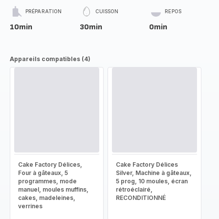
PRÉPARATION
CUISSON
REPOS
10min
30min
0min
Appareils compatibles (4)
Cake Factory Délices,
Cake Factory Délices
Four à gâteaux, 5
Silver, Machine à gâteaux,
programmes, mode
5 prog, 10 moules, écran
manuel, moules muffins,
rétroéclairé,
cakes, madeleines,
RECONDITIONNÉ
verrines