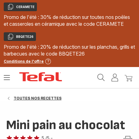
CERAMETE
Copier
Promo de l'été : 30% de réduction sur toutes nos poêles
et casseroles en céramique avec le code CERAMETE
BBQETE26
Copier
Promo de l'été : 20% de réduction sur les planchas, grills et
barbecues avec le code BBQETE26
Conditions de l'offre
Accueil
Ouvrir
Mon
Mon
Tefal
le
compte
panie
menu
TOUTES NOS RECETTES
Mini pain au chocolat
5
/5
-