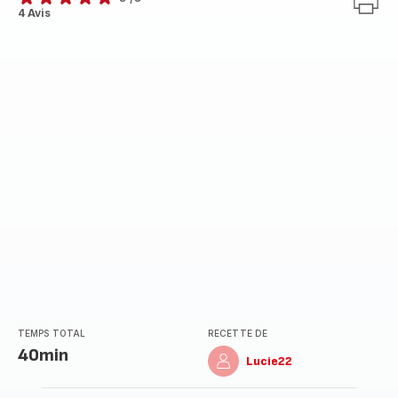
Avis
4 Avis
5
étoiles
(moyenne)
TEMPS TOTAL
RECETTE DE
40min
Lucie22