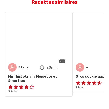
Recettes similaires
Mini
Gros
lingots
cookie
à
aux
la
Smarties
Noisette
et
Smarties
20min
Stella
-
Mini lingots à la Noisette et
Gros cookie aux S
Smarties
ratings.4.5
1 Avis
ratings.4.2
5 Avis