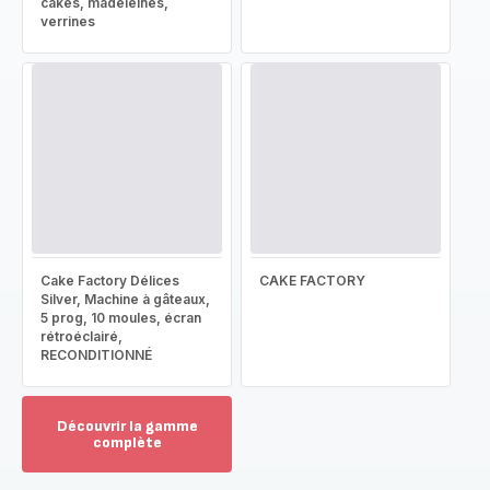
cakes, madeleines,
verrines
Cake Factory Délices
CAKE FACTORY
Silver, Machine à gâteaux,
5 prog, 10 moules, écran
rétroéclairé,
RECONDITIONNÉ
Découvrir la gamme
complète
Voir
plus...