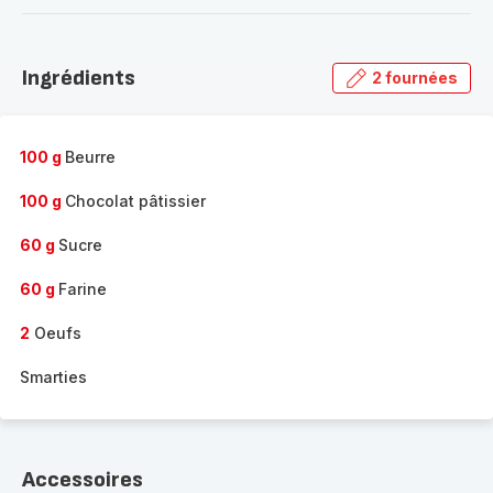
-
Découvrir
la
Ingrédients
2 fournées
gamme
complète
-
100 g
Beurre
100 g
Chocolat pâtissier
60 g
Sucre
60 g
Farine
2
Oeufs
Smarties
Accessoires