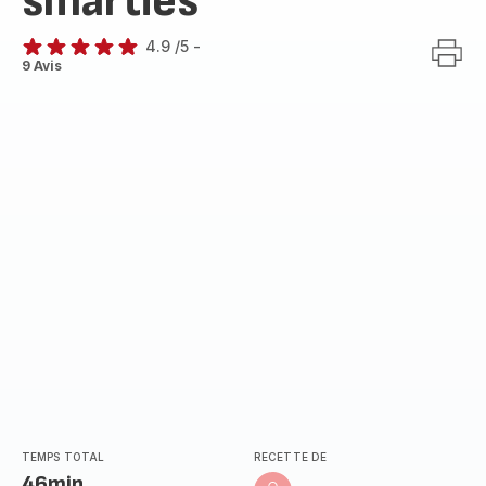
smarties
4.9
/5
-
ratings.4.9
9 Avis
TEMPS TOTAL
RECETTE DE
46min