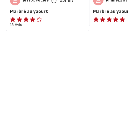
23min
Jess59FoLiee
Mimie2207
Marbré au yaourt
Marbré au yaourt
ratings.4.1
18 Avis
ratings.NaN