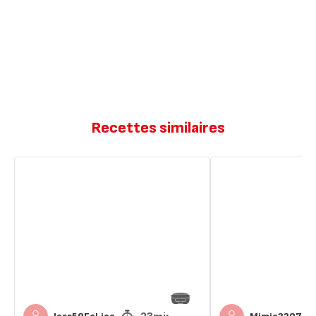
Recettes similaires
Marbré
Marbré
au
au
yaourt
yaourt