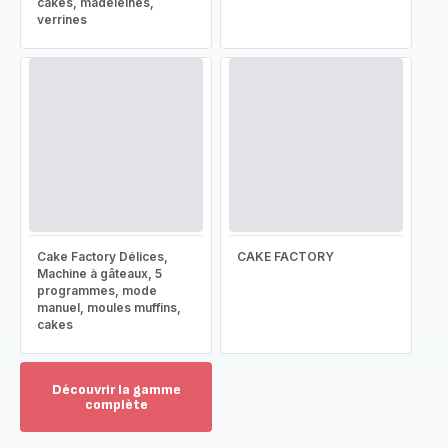
cakes, madeleines,
verrines
Cake Factory Délices,
CAKE FACTORY
Machine à gâteaux, 5
programmes, mode
manuel, moules muffins,
cakes
Découvrir la gamme
complète
Voir
plus...