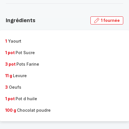
-
Découvrir
la
Ingrédients
1 fournée
gamme
complète
-
1
Yaourt
1 pot
Pot Sucre
3 pot
Pots Farine
11 g
Levure
3
Oeufs
1 pot
Pot d huile
100 g
Chocolat poudre