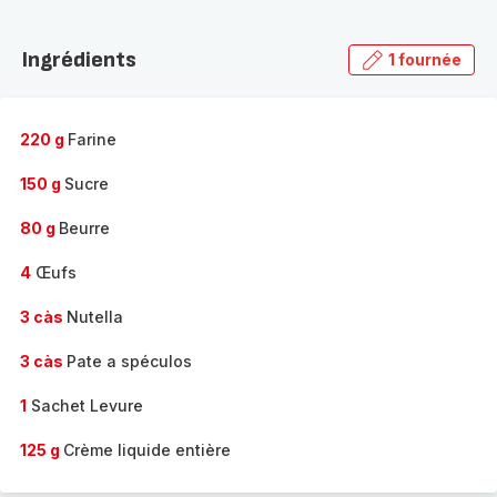
Découvrir
la
Ingrédients
1 fournée
gamme
complète
-
220 g
Farine
150 g
Sucre
80 g
Beurre
4
Œufs
3 càs
Nutella
3 càs
Pate a spéculos
1
Sachet Levure
125 g
Crème liquide entière