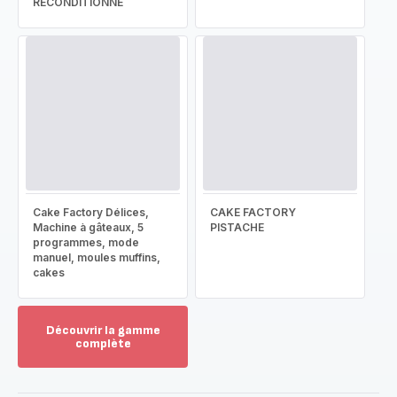
RECONDITIONNÉ
Cake Factory Délices,
CAKE FACTORY
Machine à gâteaux, 5
PISTACHE
programmes, mode
manuel, moules muffins,
cakes
Découvrir la gamme
complète
Voir
plus...
-