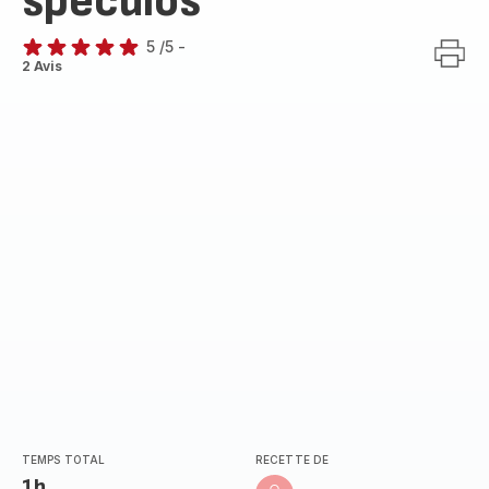
spéculos
5
/5
-
Avis
2 Avis
5
étoiles
(moyenne)
TEMPS TOTAL
RECETTE DE
1h