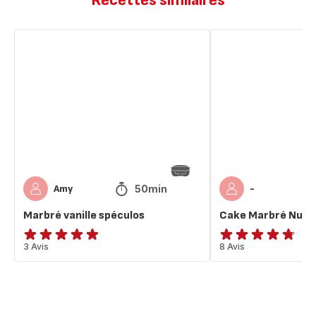
Recettes similaires
Marbré
Cake
vanille
Marbré
spéculos
Nutella
50min
Amy
-
Marbré vanille spéculos
Cake Marbré Nutel
ratings.4.8
3 Avis
ratings.4.7
8 Avis