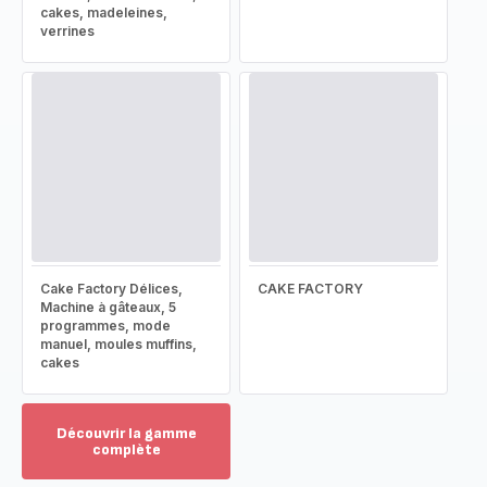
cakes, madeleines,
verrines
Cake Factory Délices,
CAKE FACTORY
Machine à gâteaux, 5
programmes, mode
manuel, moules muffins,
cakes
Découvrir la gamme
complète
Voir