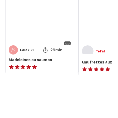
saumon
herbes
29min
Lolakiki
Tefal
Madeleines au saumon
Gaufrettes aux he
ratings.NaN
ratings.NaN