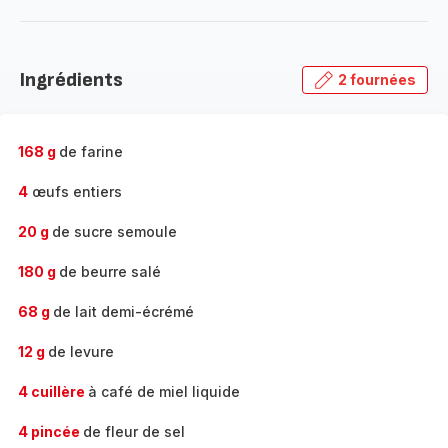
plus...
-
Découvrir
la
Ingrédients
2 fournées
gamme
complète
-
168 g
de farine
4
œufs entiers
20 g
de sucre semoule
180 g
de beurre salé
68 g
de lait demi-écrémé
12 g
de levure
4 cuillère
à café de miel liquide
4 pincée
de fleur de sel