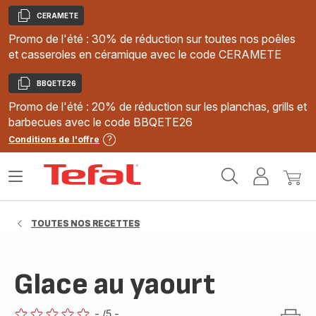
CERAMETE
Copier
Promo de l'été : 30% de réduction sur toutes nos poêles
et casseroles en céramique avec le code CERAMETE
BBQETE26
Copier
Promo de l'été : 20% de réduction sur les planchas, grills et
barbecues avec le code BBQETE26
Conditions de l'offre
Accueil
Ouvrir
Mon
Mon
Tefal
le
compte
panie
menu
TOUTES NOS RECETTES
Glace au yaourt
-
/5
-