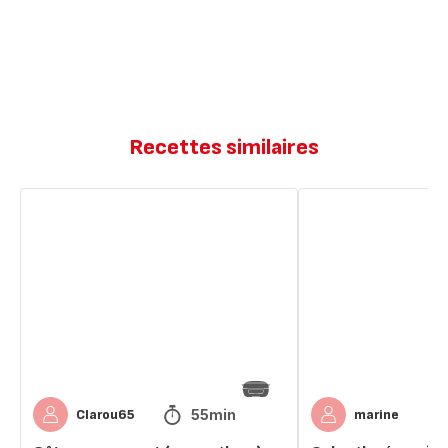
Recettes similaires
Gâteau
Cake
au
glacé
yaourt
au
(sucre
citron
glace)
55min
Clarou65
marine