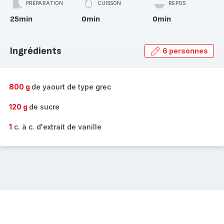
PRÉPARATION
CUISSON
REPOS
25min
0min
0min
Ingrédients
6 personnes
800 g
de yaourt de type grec
120 g
de sucre
1
c. à c. d'extrait de vanille