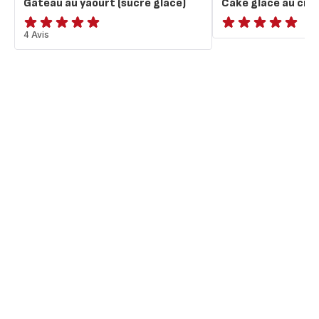
Gâteau au yaourt (sucre glace)
Cake glacé au citr
Avis
4 Avis
ratings.NaN
5
étoiles
(moyenne)