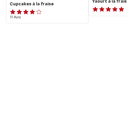
Yaourt à la fraise
Cupcakes à la fraise
ratings.NaN
ratings.4.1
11 Avis