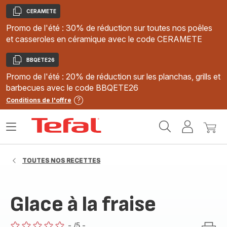
CERAMETE
Copier
Promo de l'été : 30% de réduction sur toutes nos poêles
et casseroles en céramique avec le code CERAMETE
BBQETE26
Copier
Promo de l'été : 20% de réduction sur les planchas, grills et
barbecues avec le code BBQETE26
Conditions de l'offre
Accueil
Ouvrir
Mon
Mon
Tefal
le
compte
panie
menu
TOUTES NOS RECETTES
Glace à la fraise
-
/5
-