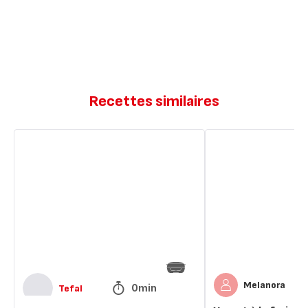
Recettes similaires
Cupcakes
Yaourt
à
à
la
la
fraise
fraise
Melanora
0min
Tefal