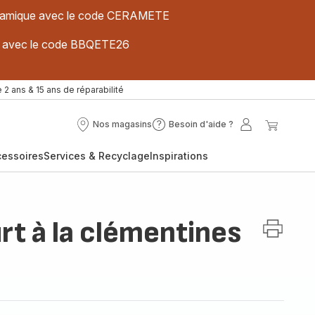
 céramique avec le code CERAMETE
ues avec le code BBQETE26
 2 ans & 15 ans de réparabilité
Nos magasins
Besoin d'aide ?
Nos
Besoin
Mon
Mon
magasins
d'aide
compte
panier
cessoires
Services & Recyclage
Inspirations
?
rt à la clémentines