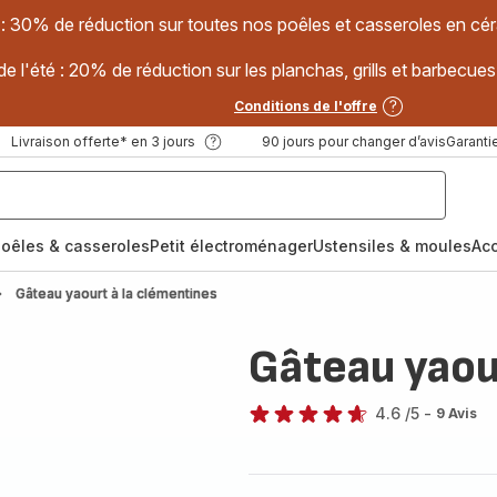
 : 30% de réduction sur toutes nos poêles et casseroles en
e l'été : 20% de réduction sur les planchas, grills et barbec
Conditions de l'offre
Livraison offerte* en 3 jours
90 jours pour changer d’avis
Garantie
oêles & casseroles
Petit électroménager
Ustensiles & moules
Ac
Gâteau yaourt à la clémentines
Gâteau yaou
4.6
/5
-
9 Avis
ratings.4.6