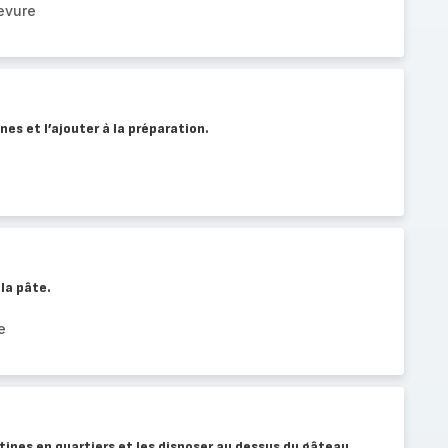
evure
nes et l’ajouter à la préparation.
 la pâte.
e
ines en quartiers et les disposer au dessus du gâteau.