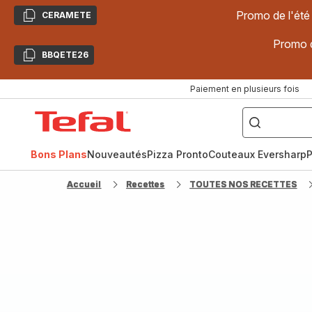
Promo de l'été
CERAMETE
Copier
Promo d
BBQETE26
Copier
Paiement en plusieurs fois
["Poêles
inox,
Accueil
Cake
Factory,
Tefal
Planchas,
Céramique..."]
Bons Plans
Nouveautés
Pizza Pronto
Couteaux Eversharp
P
Accueil
Recettes
TOUTES NOS RECETTES