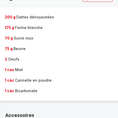
200 g
Dattes dénoyautées
175 g
Farine blanche
70 g
Sucre roux
75 g
Beurre
2
Oeufs
1 càs
Miel
1 càc
Cannelle en poudre
1 càc
Bicarbonate
Accessoires