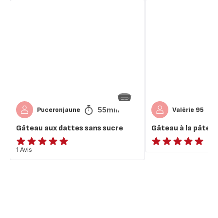
Gâteau
Gâteau
aux
à
dattes
la
sans
pâte
sucre
de
dattes
55min
Puceronjaune
Valérie 95
Gâteau aux dattes sans sucre
Gâteau à la pâte d
Avis
1 Avis
ratings.NaN
5
étoiles
(moyenne)