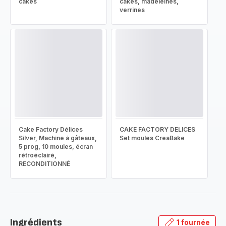
cakes
cakes, madeleines,
verrines
Cake Factory Délices
CAKE FACTORY DELICES
Silver, Machine à gâteaux,
Set moules CreaBake
5 prog, 10 moules, écran
rétroéclairé,
RECONDITIONNÉ
Ingrédients
1 fournée