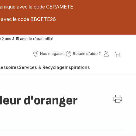
 céramique avec le code CERAMETE
ues avec le code BBQETE26
 2 ans & 15 ans de réparabilité
Nos magasins
Besoin d'aide ?
Nos
Besoin
Mon
Mon
magasins
d'aide
compte
panier
cessoires
Services & Recyclage
Inspirations
?
fleur d'oranger