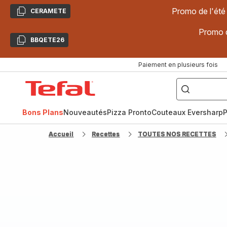
Promo de l'été
CERAMETE
Copier
Promo d
BBQETE26
Copier
Paiement en plusieurs fois
["Poêles
inox,
Accueil
Cake
Factory,
Tefal
Planchas,
Céramique..."]
Bons Plans
Nouveautés
Pizza Pronto
Couteaux Eversharp
P
Accueil
Recettes
TOUTES NOS RECETTES