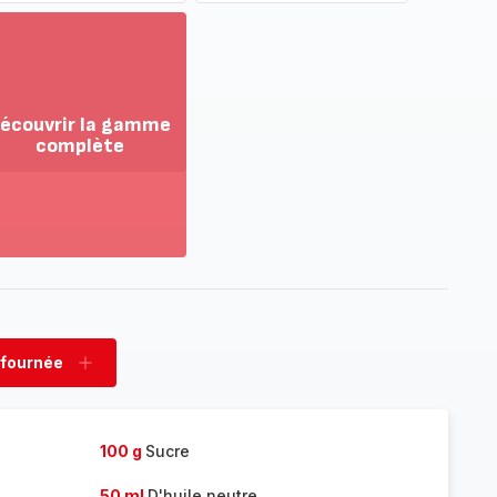
écouvrir la gamme
complète
ir
us...
couvrir
amme
mplète
 fournée
rimer
Ajouter
née
fournée
100 g
Sucre
50 ml
D'huile neutre