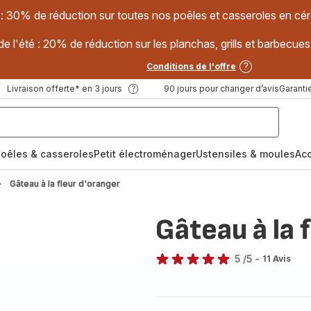
 : 30% de réduction sur toutes nos poêles et casseroles en
e l'été : 20% de réduction sur les planchas, grills et barbec
Conditions de l'offre
Livraison offerte* en 3 jours
90 jours pour changer d’avis
Garantie
oêles & casseroles
Petit électroménager
Ustensiles & moules
Ac
Gâteau à la fleur d'oranger
Gâteau à la 
5
/5
-
11 Avis
Avis
5
étoiles