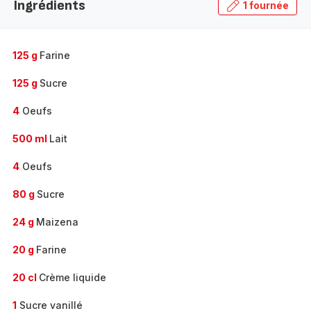
Ingrédients
1 fournée
gamme
complète
-
125 g
Farine
125 g
Sucre
4
Oeufs
500 ml
Lait
4
Oeufs
80 g
Sucre
24 g
Maizena
20 g
Farine
20 cl
Crème liquide
1
Sucre vanillé