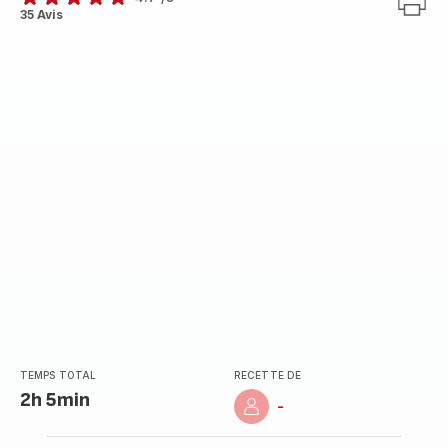
ratings.4.7
35 Avis
TEMPS TOTAL
RECETTE DE
2h 5min
-