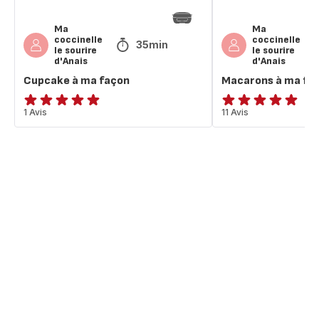
Ma
Ma
coccinelle
coccinelle
35min
le sourire
le sourire
d'Anais
d'Anais
Cupcake à ma façon
Macarons à ma fa
Avis
1 Avis
Avis
11 Avis
5
5
étoiles
étoiles
(moyenne)
(moyenne)