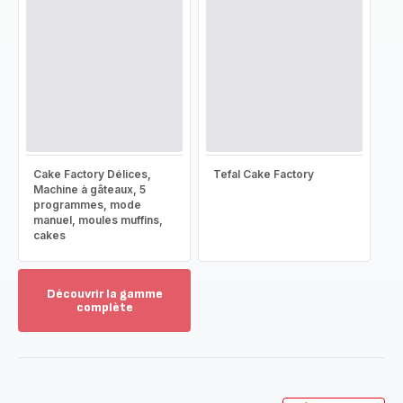
Cake Factory Délices,
Tefal Cake Factory
Machine à gâteaux, 5
programmes, mode
manuel, moules muffins,
cakes
Découvrir la gamme
complète
Voir
plus...
-
Découvrir
la