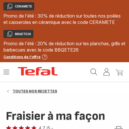
CERAMETE
Copier
Promo de l'été : 30% de réduction sur toutes nos poêles
et casseroles en céramique avec le code CERAMETE
BBQETE26
Copier
Promo de l'été : 20% de réduction sur les planchas, grills et
barbecues avec le code BBQETE26
Conditions de l'offre
Accueil
Ouvrir
Mon
Mon
Tefal
le
compte
panie
menu
TOUTES NOS RECETTES
Fraisier à ma façon
4.7
/5
-