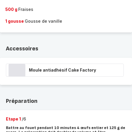
500 g
Fraises
1 gousse
Gousse de vanille
Accessoires
Moule antiadhésif Cake Factory
Préparation
Etape 1
/6
Battre au fouet pendant 10 minutes 4 œufs entier et 125 g de