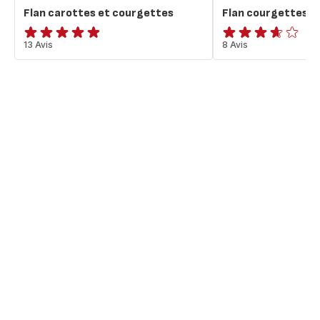
Flan carottes et courgettes
Flan courgettes e
ratings.4.8
13 Avis
ratings.3.6
8 Avis