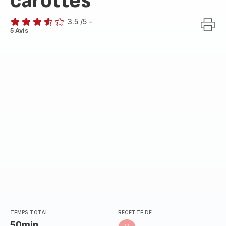
carottes
3.5
/5
-
ratings.3.5
5 Avis
TEMPS TOTAL
RECETTE DE
50min