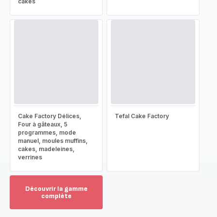
cakes
Cake Factory Délices,
Tefal Cake Factory
Four à gâteaux, 5
programmes, mode
manuel, moules muffins,
cakes, madeleines,
verrines
Découvrir la gamme
complète
Voir
plus...