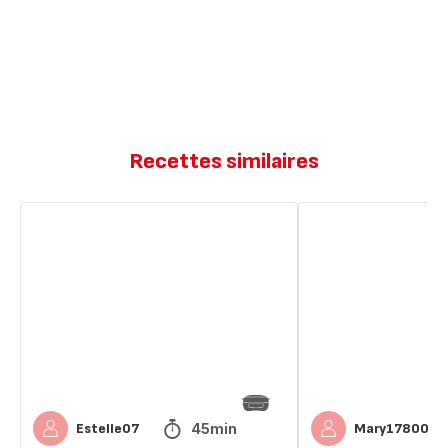
Recettes similaires
Flan
Flan
carottes
courgettes
et
et
courgettes
carottes
45min
Estelle07
Mary17800