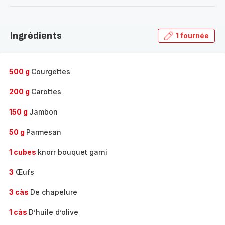
-
Découvrir
la
Ingrédients
1 fournée
gamme
complète
-
500 g
Courgettes
200 g
Carottes
150 g
Jambon
50 g
Parmesan
1 cubes
knorr bouquet garni
3
Œufs
3 càs
De chapelure
1 càs
D’huile d’olive