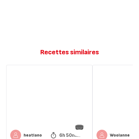
Recettes similaires
Flamby
Flan
Caramel
pâtissier
à
la
vanille
6h 50min
heatlano
Woolanne