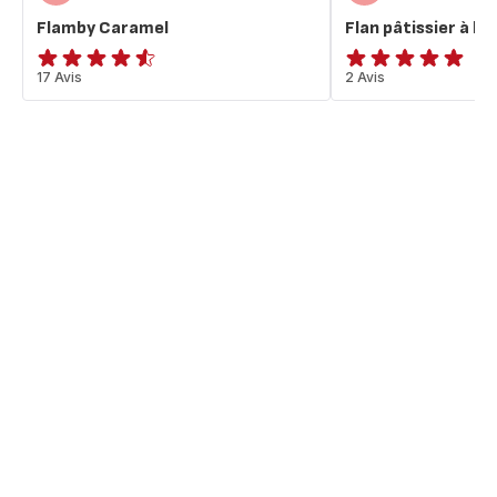
Flamby Caramel
Flan pâtissier à la 
ratings.4.5
17 Avis
Avis
2 Avis
5
étoiles
(moyenne)