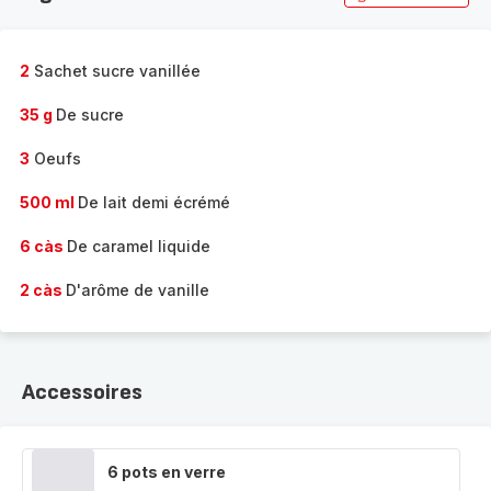
2
Sachet sucre vanillée
35 g
De sucre
3
Oeufs
500 ml
De lait demi écrémé
6 càs
De caramel liquide
2 càs
D'arôme de vanille
Accessoires
6 pots en verre