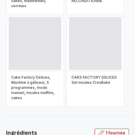
cakes, madeleines,
RECONDITIONNÉ
verrines
Cake Factory Délices,
CAKE FACTORY DELICES
Machine à gâteaux, 5
Set moules CreaBake
programmes, mode
manuel, moules muffins,
cakes
Ingrédients
1 fournée