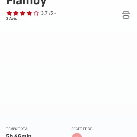
Flamby
3.7
/5
-
ratings.3.7
3 Avis
TEMPS TOTAL
RECETTE DE
5h 46min