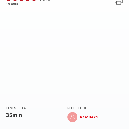
ratings.4.9
14 Avis
TEMPS TOTAL
RECETTE DE
35min
KaroCake