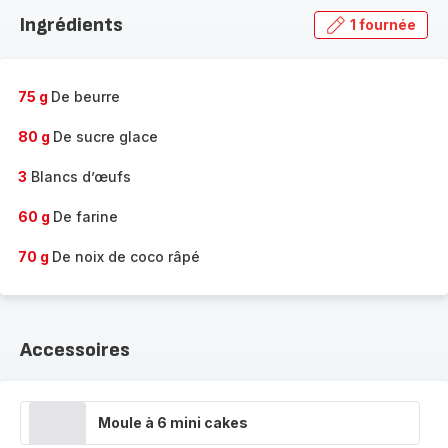
la
Ingrédients
1 fournée
gamme
complète
-
75 g
De beurre
80 g
De sucre glace
3
Blancs d’œufs
60 g
De farine
70 g
De noix de coco râpé
Accessoires
Moule à 6 mini cakes