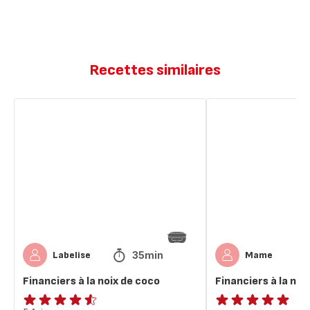
Recettes similaires
Financiers
Financiers
à
à
la
la
noix
noix
de
de
coco
coco
🥥
35min
Labelise
Mame
Financiers à la noix de coco
Financiers à la noi