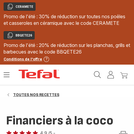
CERAMETE
Copier
Promo de l'été : 30% de réduction sur toutes nos poêles
et casseroles en céramique avec le code CERAMETE
BBQETE26
Copier
Promo de l'été : 20% de réduction sur les planchas, grills et
barbecues avec le code BBQETE26
Conditions de l'offre
Accueil
Ouvrir
Mon
Mon
Tefal
le
compte
panie
menu
TOUTES NOS RECETTES
Financiers à la coco
4.9
/5
-