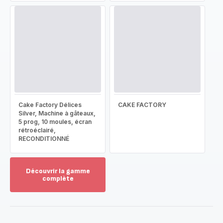
Cake Factory Délices
CAKE FACTORY
Silver, Machine à gâteaux,
5 prog, 10 moules, écran
rétroéclairé,
RECONDITIONNÉ
Découvrir la gamme
complète
Voir
plus...
-
Découvrir