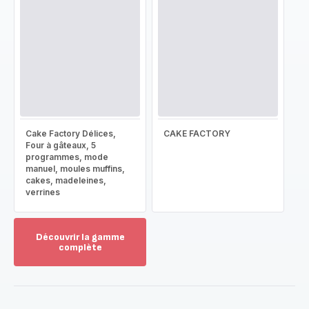
Cake Factory Délices,
CAKE FACTORY
Four à gâteaux, 5
programmes, mode
manuel, moules muffins,
cakes, madeleines,
verrines
Découvrir la gamme
complète
Voir
plus...
-
Découvrir