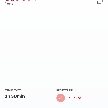
Avis
1 Avis
2
étoiles
(moyenne)
TEMPS TOTAL
RECETTE DE
1h 30min
Louloute