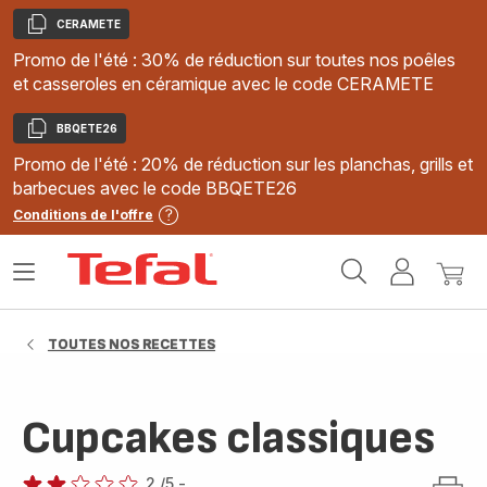
CERAMETE
Copier
Promo de l'été : 30% de réduction sur toutes nos poêles
et casseroles en céramique avec le code CERAMETE
BBQETE26
Copier
Promo de l'été : 20% de réduction sur les planchas, grills et
barbecues avec le code BBQETE26
Conditions de l'offre
Accueil
Ouvrir
Mon
Mon
Tefal
le
compte
panie
menu
TOUTES NOS RECETTES
Cupcakes classiques
2
/5
-