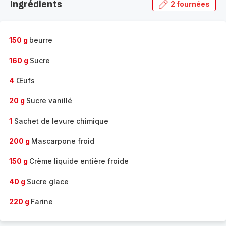
Ingrédients
2 fournées
gamme
complète
-
150 g
beurre
160 g
Sucre
4
Œufs
20 g
Sucre vanillé
1
Sachet de levure chimique
200 g
Mascarpone froid
150 g
Crème liquide entière froide
40 g
Sucre glace
220 g
Farine