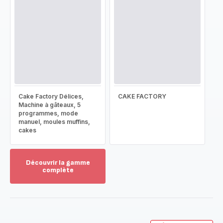
Cake Factory Délices,
CAKE FACTORY
Machine à gâteaux, 5
programmes, mode
manuel, moules muffins,
cakes
Découvrir la gamme
complète
Voir
plus...
-
Découvrir
la