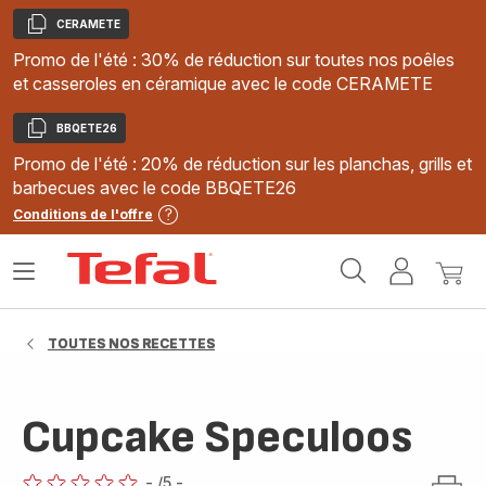
CERAMETE
Copier
Promo de l'été : 30% de réduction sur toutes nos poêles
et casseroles en céramique avec le code CERAMETE
BBQETE26
Copier
Promo de l'été : 20% de réduction sur les planchas, grills et
barbecues avec le code BBQETE26
Conditions de l'offre
Accueil
Ouvrir
Mon
Mon
Tefal
le
compte
panie
menu
TOUTES NOS RECETTES
Cupcake Speculoos
-
/5
-