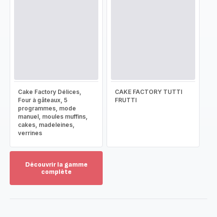
Cake Factory Délices,
CAKE FACTORY TUTTI
Four à gâteaux, 5
FRUTTI
programmes, mode
manuel, moules muffins,
cakes, madeleines,
verrines
Découvrir la gamme
complète
Voir
plus...
-
Découvrir