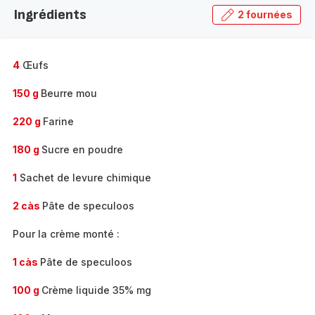
la
Ingrédients
2 fournées
gamme
complète
-
4
Œufs
150 g
Beurre mou
220 g
Farine
180 g
Sucre en poudre
1
Sachet de levure chimique
2 càs
Pâte de speculoos
Pour la crème monté :
1 càs
Pâte de speculoos
100 g
Crème liquide 35% mg