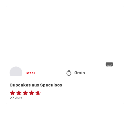
Cupcakes
aux
Speculoos
0min
Tefal
Cupcakes aux Speculoos
ratings.4.6
27 Avis