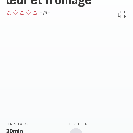
œuf et fromage
-
/5
-
ratings.0
TEMPS TOTAL
RECETTE DE
30min