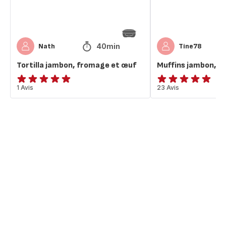
40min
Nath
Tine78
Tortilla jambon, fromage et œuf
Muffins jambon, œ
Avis
1 Avis
Avis
23 Avis
5
5
étoiles
étoiles
(moyenne)
(moyenne)