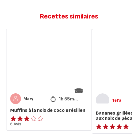
Recettes similaires
Muffins
Bananes
à
grillées
la
à
noix
la
de
brésilienne
coco
aux
Brésilien
noix
de
pécan
1h 55min
Mary
Tefal
Muffins à la noix de coco Brésilien
Bananes grillées à 
aux noix de pécan
Avis
6 Avis
3
ratings.NaN
étoiles