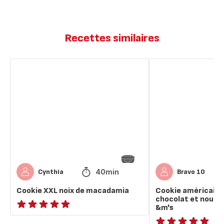
Recettes similaires
Cookie
Cookie
XXL
américain
noix
xxl
de
pépites
macadamia
de
chocolat
et
nougatine
avec
m
&m's
40min
Cynthia
Bravo 10
Cookie XXL noix de macadamia
Cookie américain x
chocolat et nouga
&m's
ratings.NaN