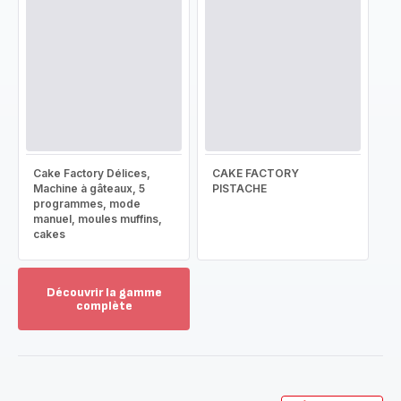
Cake Factory Délices,
CAKE FACTORY
Machine à gâteaux, 5
PISTACHE
programmes, mode
manuel, moules muffins,
cakes
Découvrir la gamme
complète
Voir
plus...
-
Découvrir
la