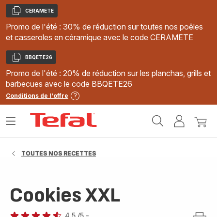
CERAMETE
Copier
Promo de l'été : 30% de réduction sur toutes nos poêles
et casseroles en céramique avec le code CERAMETE
BBQETE26
Copier
Promo de l'été : 20% de réduction sur les planchas, grills et
barbecues avec le code BBQETE26
Conditions de l'offre
Accueil
Ouvrir
Mon
Mon
Tefal
le
compte
panie
menu
TOUTES NOS RECETTES
Cookies XXL
4.5
/5
-