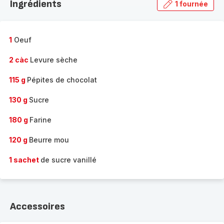
Ingrédients
1 fournée
gamme
complète
-
1
Oeuf
2 càc
Levure sèche
115 g
Pépites de chocolat
130 g
Sucre
180 g
Farine
120 g
Beurre mou
1 sachet
de sucre vanillé
Accessoires