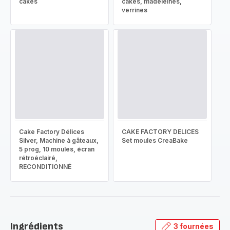
cakes
cakes, madeleines,
verrines
Cake Factory Délices
CAKE FACTORY DELICES
Silver, Machine à gâteaux,
Set moules CreaBake
5 prog, 10 moules, écran
rétroéclairé,
RECONDITIONNÉ
Ingrédients
3 fournées