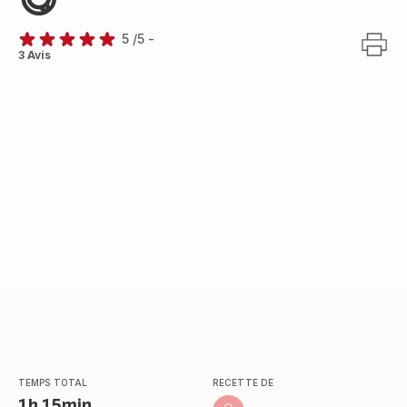
😋
5
/5
-
Avis
3 Avis
5
étoiles
(moyenne)
TEMPS TOTAL
RECETTE DE
1h 15min