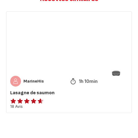
Lasagne
de
saumon
1h 10min
MarineHis
Lasagne de saumon
ratings.4.6
18 Avis