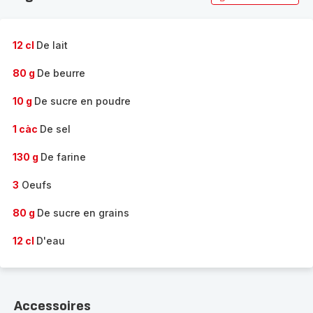
12 cl
De lait
80 g
De beurre
10 g
De sucre en poudre
1 càc
De sel
130 g
De farine
3
Oeufs
80 g
De sucre en grains
12 cl
D'eau
Accessoires