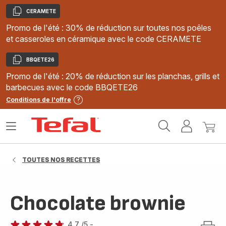
CERAMETE
Copier
Promo de l'été : 30% de réduction sur toutes nos poêles
et casseroles en céramique avec le code CERAMETE
BBQETE26
Copier
Promo de l'été : 20% de réduction sur les planchas, grills et
barbecues avec le code BBQETE26
Conditions de l'offre
Accueil
Ouvrir
Mon
Mon
Tefal
le
compte
panie
menu
TOUTES NOS RECETTES
Chocolate brownie
4.7
/5
-