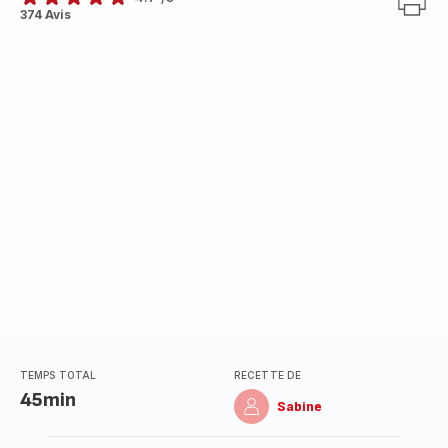
ratings.4.7
374 Avis
TEMPS TOTAL
RECETTE DE
45min
Sabine