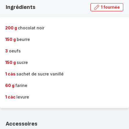
la
Ingrédients
1 fournée
gamme
complète
-
200 g
chocolat noir
150 g
beurre
3
oeufs
150 g
sucre
1 càs
sachet de sucre vanillé
60 g
farine
1 càc
levure
Accessoires