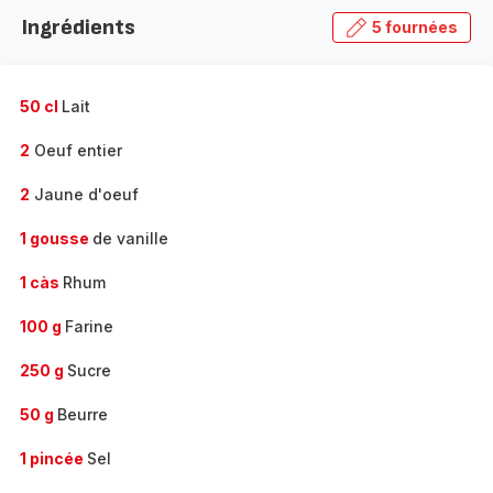
la
Ingrédients
5 fournées
gamme
complète
-
50 cl
Lait
2
Oeuf entier
2
Jaune d'oeuf
1 gousse
de vanille
1 càs
Rhum
100 g
Farine
250 g
Sucre
50 g
Beurre
1 pincée
Sel