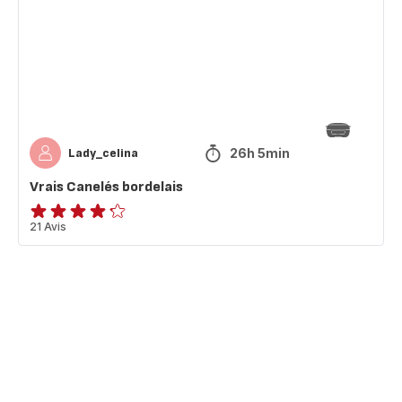
26h 5min
Lady_celina
Vrais Canelés bordelais
ratings.4.2
21 Avis