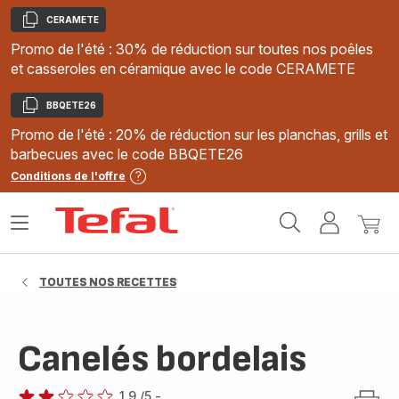
CERAMETE
Copier
Promo de l'été : 30% de réduction sur toutes nos poêles
et casseroles en céramique avec le code CERAMETE
BBQETE26
Copier
Promo de l'été : 20% de réduction sur les planchas, grills et
barbecues avec le code BBQETE26
Conditions de l'offre
Accueil
Ouvrir
Mon
Mon
Tefal
le
compte
panie
menu
TOUTES NOS RECETTES
Canelés bordelais
1.9
/5
-