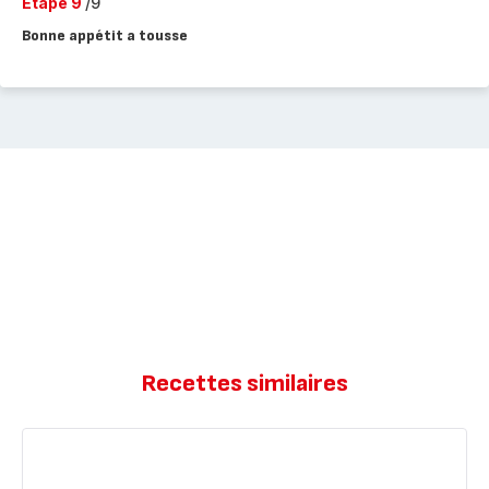
Etape 9
/9
Bonne appétit a tousse
Recettes similaires
Vrais
Canelés
bordelais