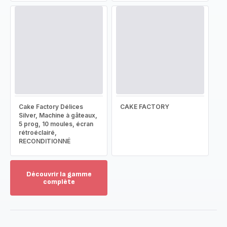
Cake Factory Délices
CAKE FACTORY
Silver, Machine à gâteaux,
5 prog, 10 moules, écran
rétroéclairé,
RECONDITIONNÉ
Découvrir la gamme
complète
Voir
plus...
-
Découvrir