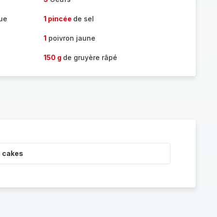
ue
1 pincée
de sel
1
poivron jaune
150 g
de gruyère râpé
i cakes