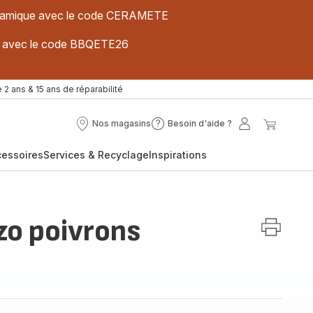
 céramique avec le code CERAMETE
ues avec le code BBQETE26
 2 ans & 15 ans de réparabilité
Nos magasins
Besoin d'aide ?
Nos
Besoin
Mon
Mon
magasins
d'aide
compte
panier
cessoires
Services & Recyclage
Inspirations
?
zo poivrons