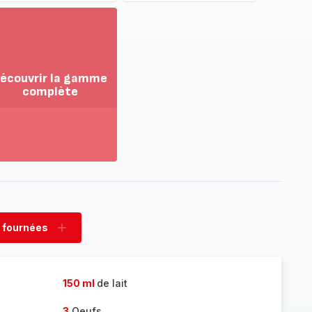
écouvrir la gamme
complète
ir
us...
couvrir
amme
mplète
 fournées
rimer
Ajouter
nées
fournées
150 ml
de lait
3
Oeufs