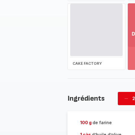
D
Vo
pl
-
Dé
CAKE FACTORY
la
g
co
-
Ingrédients
2
Supp
four
100 g
de farine
1 càs
d’huile d’olive