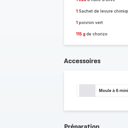
1
Sachet de levure chimiq
1
poivron vert
115 g
de chorizo
Accessoires
Moule à 6 min
Préparation