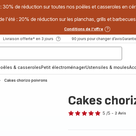
 : 30% de réduction sur toutes nos poêles et casseroles en
e l'été : 20% de réduction sur les planchas, grills et barbec
Conditions de l'offre
Livraison offerte* en 3 jours
90 jours pour changer d’avis
Garantie
oêles & casseroles
Petit électroménager
Ustensiles & moules
Ac
Cakes chorizo poivrons
Cakes chori
5
/5
-
2 Avis
Avis
5
étoiles