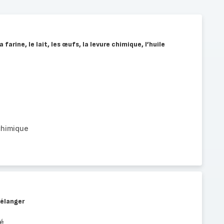
 farine, le lait, les œufs, la levure chimique, l’huile
chimique
mélanger
pé