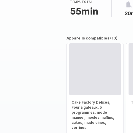
(moyenne)
TEMPS TOTAL
55min
20
Appareils compatibles (10)
Cake Factory Délices,
T
Four à gâteaux, 5
programmes, mode
manuel, moules muffins,
cakes, madeleines,
verrines