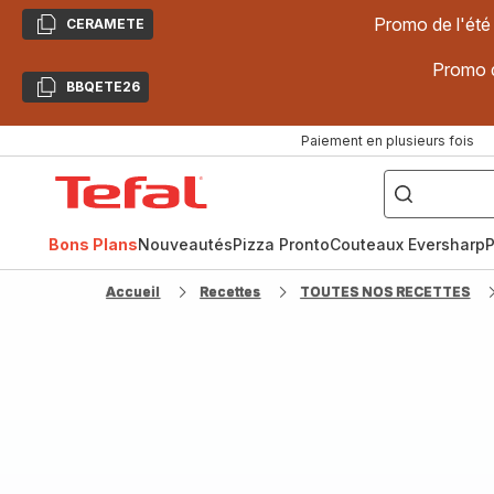
Promo de l'été
CERAMETE
Copier
Promo d
BBQETE26
Copier
Paiement en plusieurs fois
["Poêles
inox,
Accueil
Cake
Factory,
Tefal
Planchas,
Céramique..."]
Bons Plans
Nouveautés
Pizza Pronto
Couteaux Eversharp
P
Accueil
Recettes
TOUTES NOS RECETTES