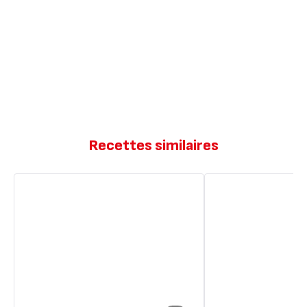
Recettes similaires
Cake
Cake
jambon
salé
fromage
jambon
fromage