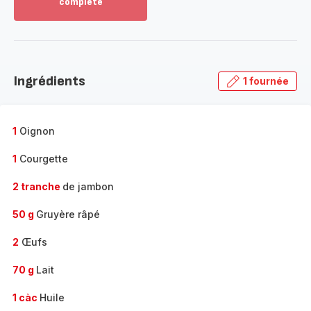
complète
Voir
plus...
-
Découvrir
la
Ingrédients
1 fournée
gamme
complète
-
1
Oignon
1
Courgette
2 tranche
de jambon
50 g
Gruyère râpé
2
Œufs
70 g
Lait
1 càc
Huile