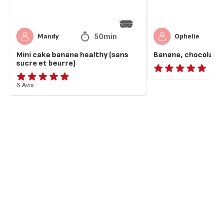
50min
Mandy
Ophelie
Mini cake banane healthy (sans
Banane, chocolat n
sucre et beurre)
ratings.NaN
Avis
6 Avis
5
étoiles
(moyenne)