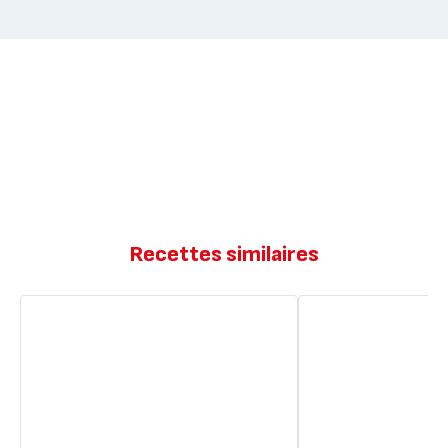
Recettes similaires
Mini
Banane,
cake
chocolat
banane
noir
healthy
healthy
(sans
sucre
et
beurre)