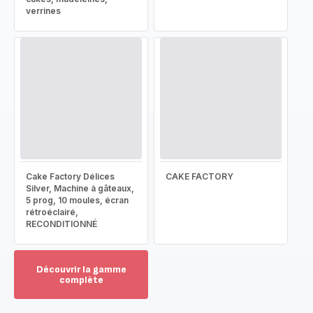
verrines
Cake Factory Délices
CAKE FACTORY
Silver, Machine à gâteaux,
5 prog, 10 moules, écran
rétroéclairé,
RECONDITIONNÉ
Découvrir la gamme
complète
Voir
plus...