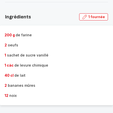
-
Découvrir
la
Ingrédients
1 fournée
gamme
complète
-
200 g
de farine
2
oeufs
1
sachet de sucre vanillé
1 càc
de levure chimique
40 cl
de lait
2
bananes mûres
12
noix