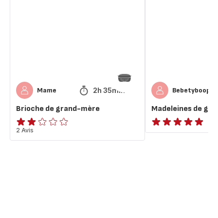
grand-
grand-
mère
mère
2h 35min
Mame
Bebetyboop
Brioche de grand-mère
Madeleines de gr
Avis
2 Avis
ratings.NaN
2
étoiles
(moyenne)