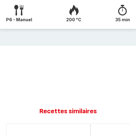
P6 - Manuel
200 °C
35 min
Recettes similaires
Brioche
Madeleines
de
de