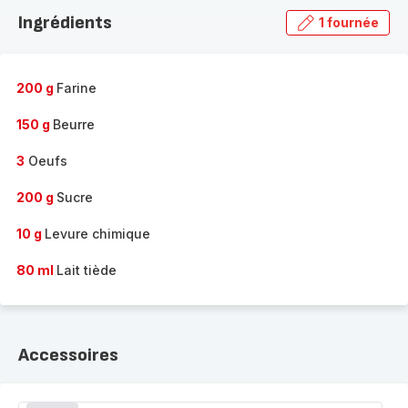
la
Ingrédients
1 fournée
gamme
complète
-
200 g
Farine
150 g
Beurre
3
Oeufs
200 g
Sucre
10 g
Levure chimique
80 ml
Lait tiède
Accessoires