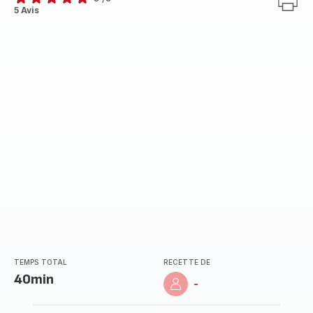
Avis
5 Avis
5
étoiles
(moyenne)
TEMPS TOTAL
RECETTE DE
40min
-