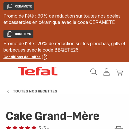
CERAMETE
Copier
Promo de l'été : 30% de réduction sur toutes nos poêles
et casseroles en céramique avec le code CERAMETE
BBQETE26
Copier
Promo de l'été : 20% de réduction sur les planchas, grills et
barbecues avec le code BBQETE26
Conditions de l'offre
Accueil
Ouvrir
Mon
Mon
Tefal
le
compte
panie
menu
TOUTES NOS RECETTES
Cake Grand-Mère
5
/5
-