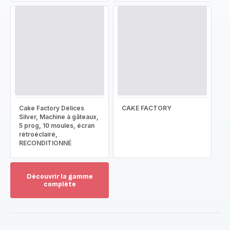
Cake Factory Délices
CAKE FACTORY
Silver, Machine à gâteaux,
5 prog, 10 moules, écran
rétroéclairé,
RECONDITIONNÉ
Découvrir la gamme
complète
Voir
plus...
-
Découvrir