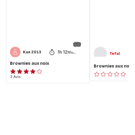
1h 12min
Kae 2013
Tefal
Brownies aux noix
Brownies aux noix
Avis
3 Avis
ratings.0
4
étoiles
(moyenne)