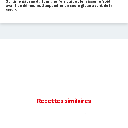
Sortir le gâteau du four une fois cuit et le laisser refroidir
avant de démouler. Saupoudrer de sucre glace avant de le
servir.
Recettes similaires
Brownies
Brownies
aux
aux
noix
noix