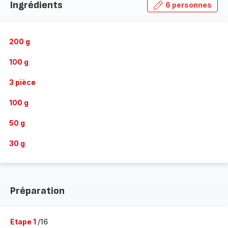
Ingrédients
6 personnes
200 g
100 g
3 pièce
100 g
50 g
30 g
Préparation
Etape 1
/16