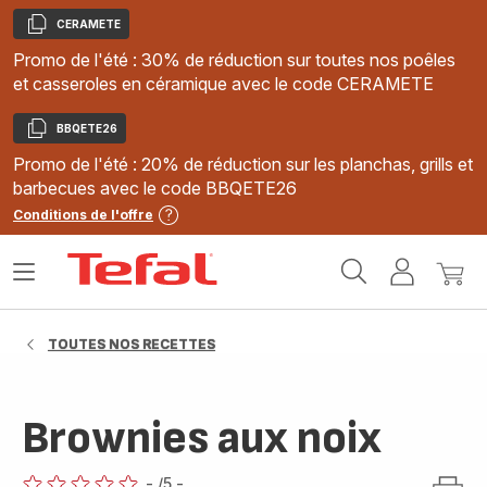
CERAMETE
Copier
Promo de l'été : 30% de réduction sur toutes nos poêles
et casseroles en céramique avec le code CERAMETE
BBQETE26
Copier
Promo de l'été : 20% de réduction sur les planchas, grills et
barbecues avec le code BBQETE26
Conditions de l'offre
Accueil
Ouvrir
Mon
Mon
Tefal
le
compte
panie
menu
TOUTES NOS RECETTES
Brownies aux noix
-
/5
-