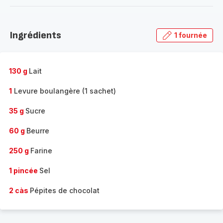
-
Découvrir
la
Ingrédients
1 fournée
gamme
complète
-
130 g
Lait
1
Levure boulangère (1 sachet)
35 g
Sucre
60 g
Beurre
250 g
Farine
1 pincée
Sel
2 càs
Pépites de chocolat