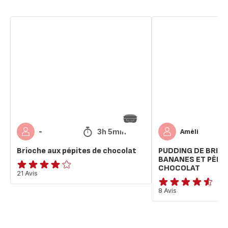
Brioche
PUDDING
aux
DE
pépites
BRIOCHE
de
AUX
chocolat
BANANES
ET
PÉPITES
DE
CHOCOLAT
3h 5min
-
Améli
Brioche aux pépites de chocolat
PUDDING DE BRIO
BANANES ET PÉPIT
CHOCOLAT
ratings.3.9
21 Avis
ratings.4.5
8 Avis