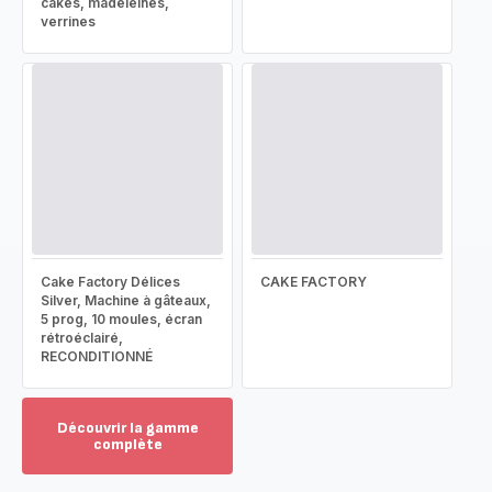
cakes, madeleines,
verrines
Cake Factory Délices
CAKE FACTORY
Silver, Machine à gâteaux,
5 prog, 10 moules, écran
rétroéclairé,
RECONDITIONNÉ
Découvrir la gamme
complète
Voir
plus...