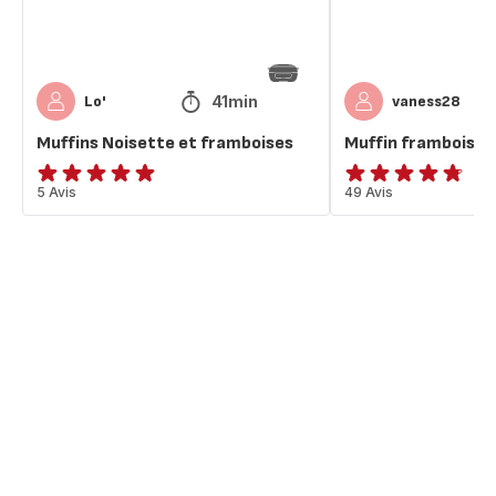
41min
Lo'
vaness28
Muffins Noisette et framboises
Muffin framboises
Avis
5 Avis
ratings.4.7
49 Avis
5
étoiles
(moyenne)