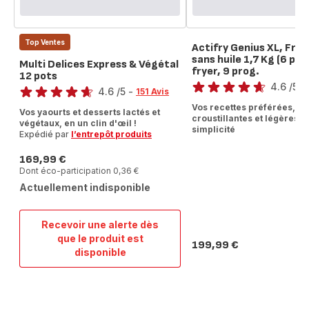
Top Ventes
Actifry Genius XL, Frit
sans huile 1,7 Kg (6 pers
Multi Delices Express & Végétal
fryer, 9 prog.
Note
12 pots
Note
4.6
/5
-
4.6
/5
-
151 Avis
ratings.4.6
ratings.4.6
Vos recettes préférées, à l
Vos yaourts et desserts lactés et
croustillantes et légères, 
végétaux, en un clin d'œil !
simplicité
Expédié par
l’entrepôt produits
169,99 €
Prix
Dont éco-participation 0,36 €
Actuellement indisponible
Recevoir une alerte dès
que le produit est
Multi
199,99 €
Prix
disponible
Delices
Express
&
Végétal