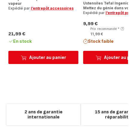
Ustensiles Tefal Ingenio 
vapeur
Mettez du génie dans vos m
Expédié par
l’entrepôt accessoires
Expédié par
l’entrepôt prod
9,99 €
Prix
Prix recommandé
*
21,99 €
11,99 €
Prix
En stock
Stock faible
Ajouter au panier
Ajouter au pa
2 ans de garantie
15 ans de garanti
internationale
réparabilité