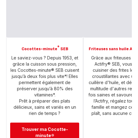
®
Cocottes-minute
SEB
Friteuses sans huile Acti
Le saviez-vous ? Depuis 1953, et
Grâce aux friteuses san
grâce la cuisson sous pression,
Actifry® SEB, vous 
les Cocottes-minute® SEB cuisent
cuisiner des frites lég
jusqu’à deux fois plus vite*! Elles
croustillantes avec un
permettent également de
cuillère d'huile, et déco
préserver jusqu’à 80% des
multitude d'autres recet
vitamines*.
fois saines et savoureu
Prêt à préparer des plats
l’Actifry, régalez tout
délicieux, sains et variés en un
famille et mangez ce q
rien de temps ?
plaît, sans aucune culpa
Trouver ma Cocotte-
minute®