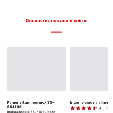
12 pots
Découvrez nos accéssoires
Panier vitamines inox SS-
Ingenio pince à aliment
Note
981199
4.5
/5
-
Indispensable pour la cuisson
ratings.4.5