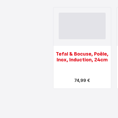
Tefal & Bocuse, Poêle,
Inox, Induction, 24cm
74,99 €
Voir
plus...
-
Tefal
&
Bocuse,
Poêle,
Inox,
Induction,