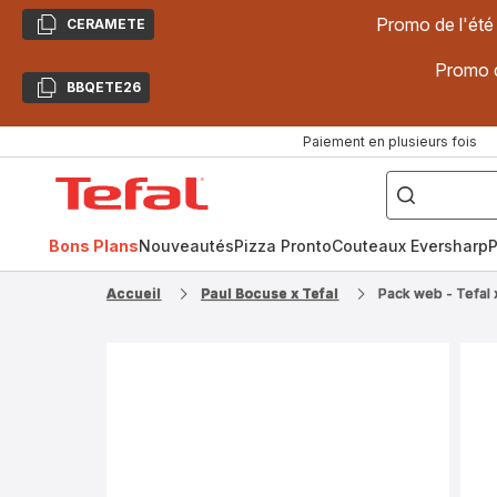
Promo de l'été
CERAMETE
Copier
Promo d
BBQETE26
Copier
Paiement en plusieurs fois
["Poêles
inox,
Accueil
Cake
Factory,
Tefal
Planchas,
Céramique..."]
Bons Plans
Nouveautés
Pizza Pronto
Couteaux Eversharp
P
Accueil
Paul Bocuse x Tefal
Pack web - Tefal 