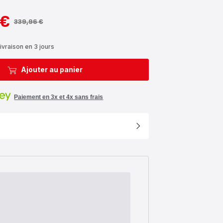
 €
339,96 €
ivraison en 3 jours
Ajouter au panier
Paiement en 3x et 4x sans frais