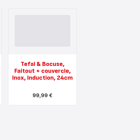
Tefal & Bocuse,
Faitout + couvercle,
Inox, Induction, 24cm
99,99 €
Voir
plus...
-
Tefal
&
Bocuse,
Faitout
+
couvercle,