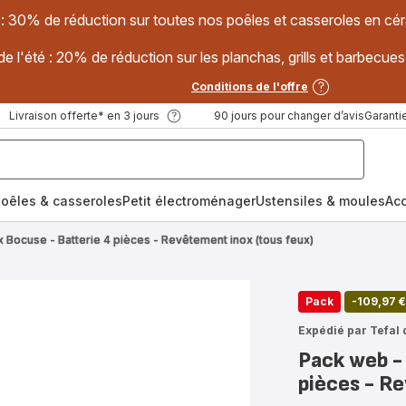
 : 30% de réduction sur toutes nos poêles et casseroles en
e l'été : 20% de réduction sur les planchas, grills et barbec
Conditions de l'offre
Livraison offerte* en 3 jours
90 jours pour changer d’avis
Garantie
oêles & casseroles
Petit électroménager
Ustensiles & moules
Ac
x Bocuse - Batterie 4 pièces - Revêtement inox (tous feux)
Pack
-109,97 €
Expédié par Tefal 
Pack web - 
pièces - R