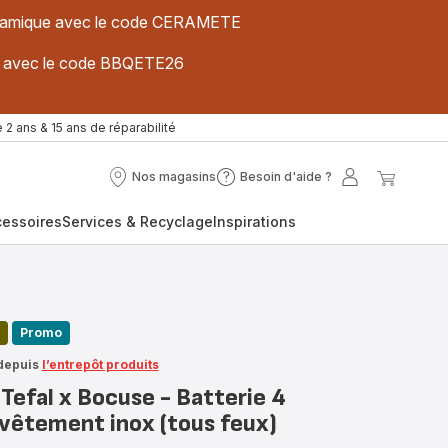
 céramique avec le code CERAMETE
ues avec le code BBQETE26
 2 ans & 15 ans de réparabilité
Nos magasins
Besoin d'aide ?
Nos
Besoin
Mon
Mon
magasins
d'aide
compte
panier
cessoires
Services & Recyclage
Inspirations
?
Promo
depuis
l’entrepôt produits
Tefal x Bocuse - Batterie 4
evêtement inox (tous feux)