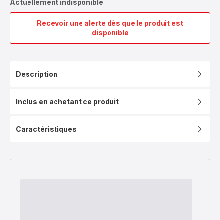
Actuellement indisponible
Recevoir une alerte dès que le produit est
Tefal
disponible
&
Bocuse,
Casserole
+
Description
couvercle
en
verre,
Inclus en achetant ce produit
Inox,
Induction,
Caractéristiques
20cm