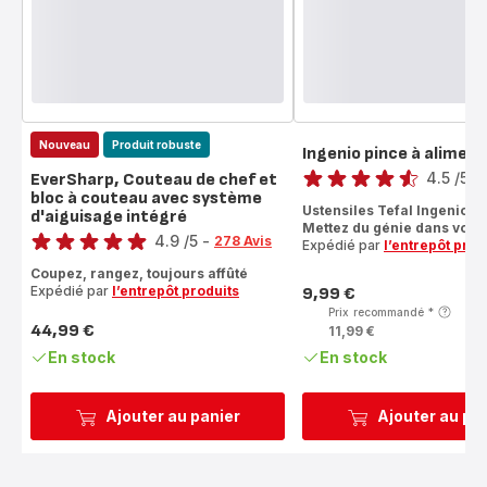
Nouveau
Produit robuste
Ingenio pince à aliment
Note
4.5
/5
-
EverSharp, Couteau de chef et
bloc à couteau avec système
ratings.4.5
Ustensiles Tefal Ingenio 
d'aiguisage intégré
Note
Mettez du génie dans vos m
4.9
/5
-
278 Avis
Expédié par
l’entrepôt prod
ratings.4.9
Coupez, rangez, toujours affûté
Expédié par
l’entrepôt produits
9,99 €
Prix
Prix recommandé
*
44,99 €
11,99 €
Prix
En stock
En stock
Ajouter au panier
Ajouter au pa