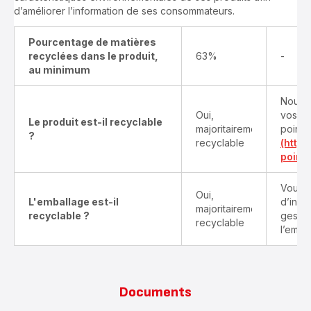
d’améliorer l’information de ses consommateurs.
Pourcentage de matières
recyclées dans le produit,
63%
-
au minimum
Nous v
Oui,
vos pr
Le produit est-il recyclable
majoritairement
points
?
recyclable
(http
point-
Vous t
Oui,
L'emballage est-il
d’info
majoritairement
recyclable ?
gestes
recyclable
l’emba
Documents