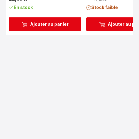
Prix
En stock
Stock faible
Ajouter au panier
Ajouter au pa