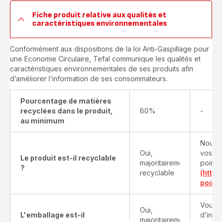
Fiche produit relative aux qualités et
caractéristiques environnementales
Conformément aux dispositions de la loi Anti-Gaspillage pour
une Economie Circulaire, Tefal communique les qualités et
caractéristiques environnementales de ses produits afin
d’améliorer l’information de ses consommateurs.
Pourcentage de matières
recyclées dans le produit,
60%
-
au minimum
Nous v
Oui,
vos pr
Le produit est-il recyclable
majoritairement
points
?
recyclable
(http
point-
Vous t
Oui,
L'emballage est-il
d’info
majoritairement