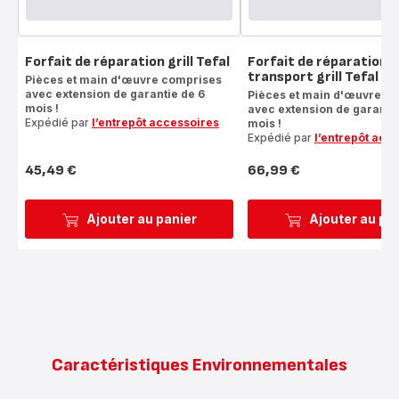
Forfait de réparation grill Tefal
Forfait de réparation 
transport grill Tefal
Pièces et main d'œuvre comprises
avec extension de garantie de 6
Pièces et main d'œuvre c
mois !
avec extension de garantie
Expédié par
l’entrepôt accessoires
mois !
Expédié par
l’entrepôt acc
45,49 €
66,99 €
Prix
Prix
Ajouter au panier
Ajouter au pa
Caractéristiques Environnementales