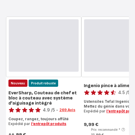
Nouveau
Produit robuste
Ingenio pince à aliment
Note
4.5
/5
-
EverSharp, Couteau de chef et
bloc à couteau avec système
ratings.4.5
Ustensiles Tefal Ingenio 
d'aiguisage intégré
Note
Mettez du génie dans vos m
4.9
/5
-
269 Avis
Expédié par
l’entrepôt prod
ratings.4.9
Coupez, rangez, toujours affûté
Expédié par
l’entrepôt produits
9,99 €
Prix
Prix recommandé
*
44,99 €
11,99 €