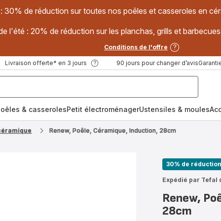
 : 30% de réduction sur toutes nos poêles et casseroles en
e l'été : 20% de réduction sur les planchas, grills et barbec
Conditions de l'offre
Livraison offerte* en 3 jours
90 jours pour changer d’avis
Garantie
oêles & casseroles
Petit électroménager
Ustensiles & moules
Ac
 céramique
Renew, Poêle, Céramique, Induction, 28cm
30% de réductio
Expédié par Tefal 
Renew, Poê
28cm