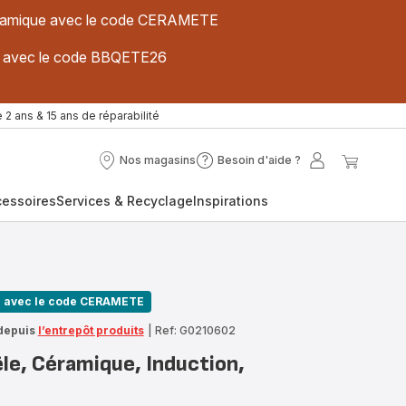
 céramique avec le code CERAMETE
ues avec le code BBQETE26
 2 ans & 15 ans de réparabilité
Nos magasins
Besoin d'aide ?
Nos
Besoin
Mon
Mon
magasins
d'aide
compte
panier
cessoires
Services & Recyclage
Inspirations
?
n avec le code CERAMETE
depuis
l’entrepôt produits
|
Ref: G0210602
le, Céramique, Induction,