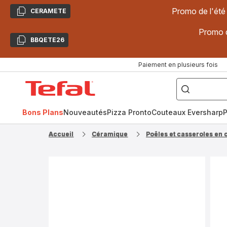
Promo de l'été
CERAMETE
Copier
Promo d
BBQETE26
Copier
Paiement en plusieurs fois
["Poêles
inox,
Accueil
Cake
Factory,
Tefal
Planchas,
Céramique..."]
Bons Plans
Nouveautés
Pizza Pronto
Couteaux Eversharp
P
Accueil
Céramique
Poêles et casseroles en