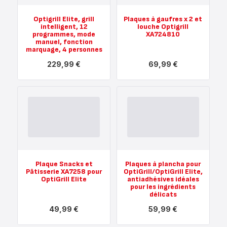
Optigrill Elite, grill
Plaques à gaufres x 2 et
intelligent, 12
louche Optigrill
programmes, mode
XA724810
manuel, fonction
marquage, 4 personnes
229,99 €
69,99 €
Voir
Voir
plus...
plus...
-
-
Optigrill
Plaques
Elite,
à
grill
gaufres
intelligent,
x
12
2
programmes,
et
mode
louche
manuel,
Optigrill
fonction
XA724810
Plaque Snacks et
Plaques à plancha pour
marquage,
-
Pâtisserie XA7258 pour
OptiGrill/OptiGrill Elite,
4
69,99 €
OptiGrill Elite
antiadhésives idéales
personnes
pour les ingrédients
-
délicats
229,99 €
49,99 €
59,99 €
Voir
Voir
plus...
plus...