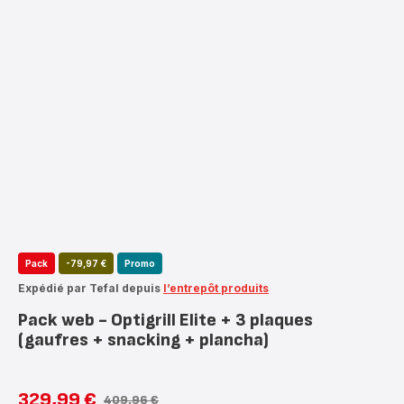
Pack
-79,97 €
Promo
Expédié par Tefal depuis
l’entrepôt produits
Pack web - Optigrill Elite + 3 plaques
(gaufres + snacking + plancha)
329,99 €
409,96 €