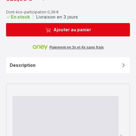
Prix
Prix
avec
initial
réduction
Dont éco-participation 0,36 €
En stock
|
Livraison en 3 jours
Ajouter au panier
Paiement en 3x et 4x sans frais
Description