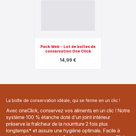
Pack Web - Lot de boîtes de
conservation One Click
14,99 €
Voir
plus...
-
Pack
Web
-
Lot
de
La boîte de conservation idéale, qui se ferme en un clic !
boîtes
de
Avec oneClick, conservez vos aliments en un clic ! Notre
conservation
One
système 100 % étanche doté d'un joint intérieur
Click
préserve la fraîcheur de la nourriture 2 fois plus
-
14,99 €
longtemps* et assure une hygiène optimale. Facile à