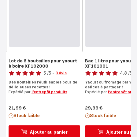
Lot de 6 bouteilles pour yaourt
Bac 1 litre pour yaourt
à boire XF102000
XF101001
Note
Note
5
/5
-
4.8
/5
-
3 Avis
Avis
ratings.4.8
Des bouteilles réutilisables pour de
Yaourt ou fromage blanc, 
5
délicieuses recettes !
délices à partager !
étoiles
Expédié par
l’entrepôt produits
Expédié par
l’entrepôt prod
(moyenne)
21,99 €
29,99 €
Prix
Prix
Stock faible
Stock faible
Ajouter au panier
Ajouter au pa