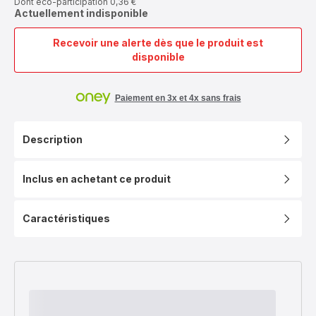
Dont éco-participation 0,36 €
Actuellement indisponible
Recevoir une alerte dès que le produit est
Multi
disponible
Delices
Express
&
Paiement en 3x et 4x sans frais
Végétal
12 pots
Description
Inclus en achetant ce produit
Caractéristiques