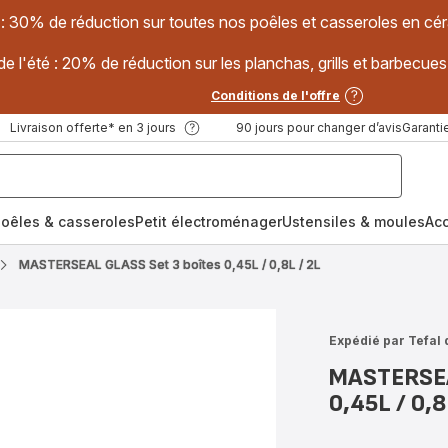
 : 30% de réduction sur toutes nos poêles et casseroles en
e l'été : 20% de réduction sur les planchas, grills et barbec
Conditions de l'offre
Livraison offerte* en 3 jours
90 jours pour changer d’avis
Garantie
oêles & casseroles
Petit électroménager
Ustensiles & moules
Ac
MASTERSEAL GLASS Set 3 boîtes 0,45L / 0,8L / 2L
Expédié par Tefal 
MASTERSEA
0,45L / 0,8