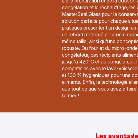
De la préparation et de la cuisson 
congélation et le réchauffage, les 
MasterSeal Glass pour la conservat
solution parfaite pour chaque situa
pratiques présentent un design amé
un rebord renforcé pour un empilag
même taille, ainsi qu'une concepti
robuste. Du four et du micro-ondes
congélateur, ces récipients alimenta
jusqu'à 420°C et au congélateur. 
compatibles avec le lave-vaisselle
et 100 % hygiéniques pour une con
aliments. Enfin, la technologie all
que tout ce que vous avez à faire es
fermer !
Les avantage