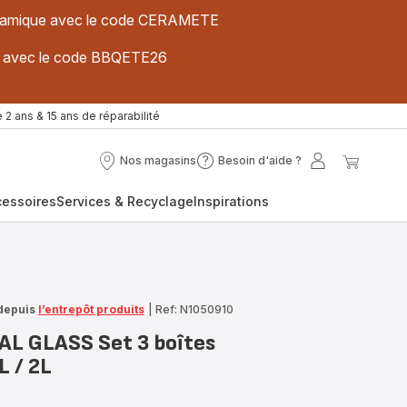
 céramique avec le code CERAMETE
ues avec le code BBQETE26
 2 ans & 15 ans de réparabilité
Nos magasins
Besoin d'aide ?
Nos
Besoin
Mon
Mon
magasins
d'aide
compte
panier
cessoires
Services & Recyclage
Inspirations
?
depuis
l’entrepôt produits
|
Ref: N1050910
L GLASS Set 3 boîtes
L / 2L