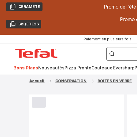
Promo de l'été
CERAMETE
Copier
Promo d
BBQETE26
Copier
Paiement en plusieurs fois
["Poêles
inox,
Accueil
Cake
Factory,
Tefal
Planchas,
Céramique..."]
Bons Plans
Nouveautés
Pizza Pronto
Couteaux Eversharp
P
Accueil
CONSERVATION
BOITES EN VERRE