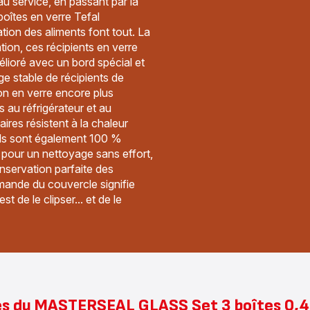
au service, en passant par la
+
-
boîtes en verre Tefal
brosse
110,99 €
de
ion des aliments font tout. La
nettoyage
tion, ces récipients en verre
-
94,99 €
lioré avec un bord spécial et
e stable de récipients de
on en verre encore plus
 au réfrigérateur et au
ires résistent à la chaleur
Ils sont également 100 %
 pour un nettoyage sans effort,
servation parfaite des
emande du couvercle signifie
t de le clipser... et de le
s du MASTERSEAL GLASS Set 3 boîtes 0,45