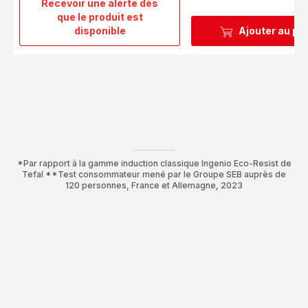
Recevoir une alerte dès
que le produit est
Ingenio
disponible
Ajouter au pa
6
Poignée
amovible
noire
*Par rapport à la gamme induction classique Ingenio Eco-Resist de
Tefal **Test consommateur mené par le Groupe SEB auprès de
120 personnes, France et Allemagne, 2023