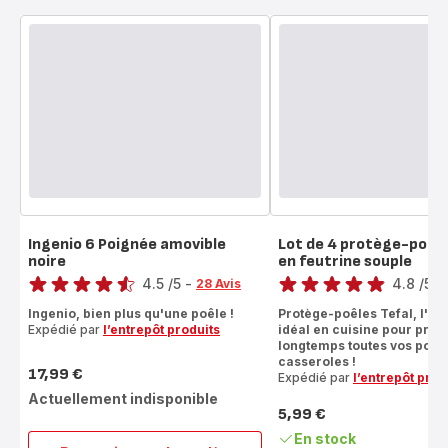
Ingenio 6 Poignée amovible
Lot de 4 protège-poêl
noire
en feutrine souple
Note
Note
4.5
/5
-
4.8
/5
-
28 Avis
ratings.4.5
ratings.4.8
Ingenio, bien plus qu'une poêle !
Protège-poêles Tefal, l'ac
Expédié par
l’entrepôt produits
idéal en cuisine pour prot
longtemps toutes vos poêle
casseroles !
17,99 €
Expédié par
l’entrepôt prod
Prix
Actuellement indisponible
5,99 €
Prix
En stock