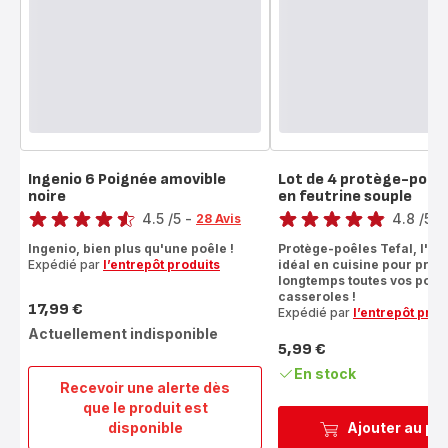
Ingenio 6 Poignée amovible
Lot de 4 protège-poêl
noire
en feutrine souple
Note
Note
4.5
/5
-
4.8
/5
-
28 Avis
ratings.4.5
ratings.4.8
Ingenio, bien plus qu'une poêle !
Protège-poêles Tefal, l'ac
Expédié par
l’entrepôt produits
idéal en cuisine pour prot
longtemps toutes vos poêle
casseroles !
17,99 €
Expédié par
l’entrepôt prod
Prix
Actuellement indisponible
5,99 €
Prix
En stock
Recevoir une alerte dès
que le produit est
Ingenio
disponible
Ajouter au pa
6