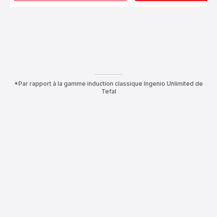
Poignée
amovible
noire
*Par rapport à la gamme induction classique Ingenio Unlimited de
Tefal