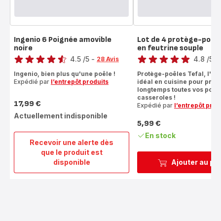
Ingenio 6 Poignée amovible
Lot de 4 protège-poêl
noire
en feutrine souple
Note
Note
4.5
/5
-
4.8
/5
-
28 Avis
ratings.4.5
ratings.4.8
Ingenio, bien plus qu'une poêle !
Protège-poêles Tefal, l'ac
Expédié par
l’entrepôt produits
idéal en cuisine pour prot
longtemps toutes vos poêle
casseroles !
17,99 €
Expédié par
l’entrepôt prod
Prix
Actuellement indisponible
5,99 €
Prix
En stock
Recevoir une alerte dès
que le produit est
Ingenio
disponible
Ajouter au pa
6
Poignée
amovible
noire