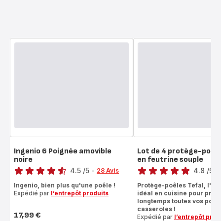
Ingenio 6 Poignée amovible
Lot de 4 protège-poêl
noire
en feutrine souple
Note
Note
4.5
/5
-
4.8
/5
-
28 Avis
ratings.4.5
ratings.4.8
Ingenio, bien plus qu'une poêle !
Protège-poêles Tefal, l'ac
Expédié par
l’entrepôt produits
idéal en cuisine pour prot
longtemps toutes vos poêle
casseroles !
17,99 €
Expédié par
l’entrepôt prod
Prix