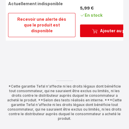
Actuellement indisponible
5,99 €
Prix
En stock
Recevoir une alerte dès
que le produit est
Ingenio
disponible
Ajouter au pa
6
Poignée
amovible
noire
*Cette garantie Tefal n'affecte ni les droits légaux dont bénéficie
tout consommateur, qui ne sauraient être exclus ou limités, ni les
droits contre le distributeur auprès duquel le consommateur a
acheté le produit. **Selon des tests réalisés en interne. ***Cette
garantie Tefal n'affecte ni les droits légaux dont bénéficie tout
consommateur, qui ne sauraient être exclus ou limités, ni les droits
contre le distributeur auprès duquel le consommateur a acheté le
produit.