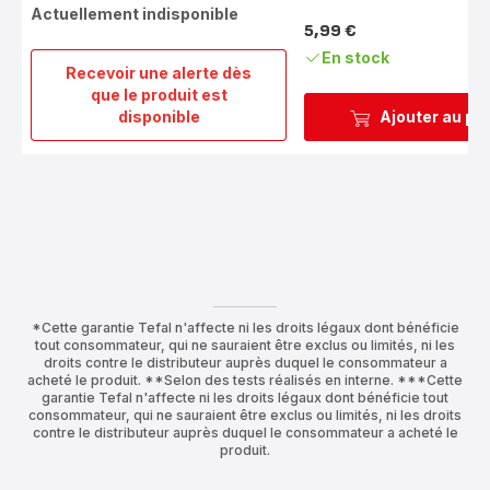
Actuellement indisponible
5,99 €
Prix
En stock
Recevoir une alerte dès
que le produit est
Ingenio
disponible
Ajouter au pa
6
Poignée
amovible
noire
*Cette garantie Tefal n'affecte ni les droits légaux dont bénéficie
tout consommateur, qui ne sauraient être exclus ou limités, ni les
droits contre le distributeur auprès duquel le consommateur a
acheté le produit. **Selon des tests réalisés en interne. ***Cette
garantie Tefal n'affecte ni les droits légaux dont bénéficie tout
consommateur, qui ne sauraient être exclus ou limités, ni les droits
contre le distributeur auprès duquel le consommateur a acheté le
produit.