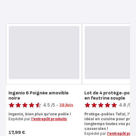
Ingenio 6 Poignée amovible
Lot de 4 protège-poêl
noire
en feutrine souple
Note
Note
4.5
/5
-
4.8
/5
-
28 Avis
ratings.4.5
ratings.4.8
Ingenio, bien plus qu'une poêle !
Protège-poêles Tefal, l'ac
Expédié par
l’entrepôt produits
idéal en cuisine pour prot
longtemps toutes vos poêle
casseroles !
17,99 €
Expédié par
l’entrepôt prod
Prix