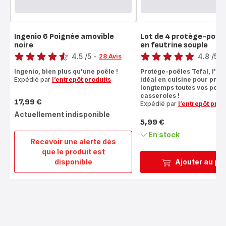
Ingenio 6 Poignée amovible
Lot de 4 protège-poêl
noire
en feutrine souple
Note
Note
4.5
/5
-
4.8
/5
-
28 Avis
ratings.4.5
ratings.4.8
Ingenio, bien plus qu'une poêle !
Protège-poêles Tefal, l'ac
Expédié par
l’entrepôt produits
idéal en cuisine pour prot
longtemps toutes vos poêle
casseroles !
17,99 €
Expédié par
l’entrepôt prod
Prix
Actuellement indisponible
5,99 €
Prix
En stock
Recevoir une alerte dès
que le produit est
Ingenio
disponible
Ajouter au pa
6
Poignée
amovible
noire