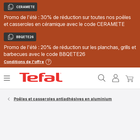
CERAMETE
Copier
Promo de l'été : 30% de réduction sur toutes nos poêles
et casseroles en céramique avec le code CERAMETE
BBQETE26
Copier
Promo de l'été : 20% de réduction sur les planchas, grills et
barbecues avec le code BBQETE26
Conditions de l'offre
Accueil
Ouvrir
Mon
Mon
Tefal
le
compte
panie
menu
Poêles et casseroles antiadhésives en aluminium