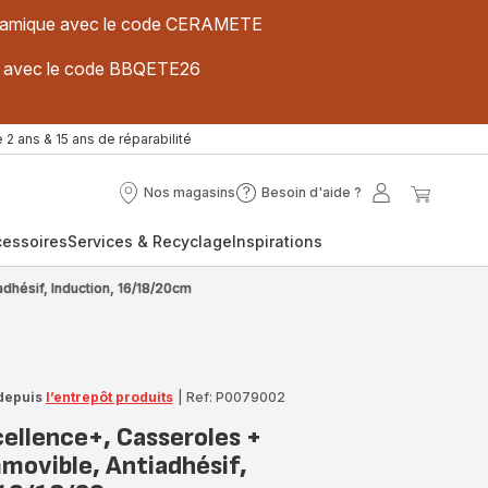
 céramique avec le code CERAMETE
ues avec le code BBQETE26
 2 ans & 15 ans de réparabilité
Nos magasins
Besoin d'aide ?
Nos
Besoin
Mon
Mon
magasins
d'aide
compte
panier
cessoires
Services & Recyclage
Inspirations
?
dhésif, Induction, 16/18/20cm
depuis
l’entrepôt produits
|
Ref: P0079002
cellence+, Casseroles +
movible, Antiadhésif,