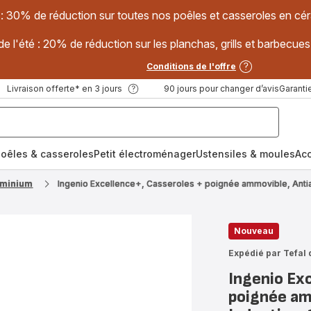
 : 30% de réduction sur toutes nos poêles et casseroles en
e l'été : 20% de réduction sur les planchas, grills et barbec
Conditions de l'offre
Livraison offerte* en 3 jours
90 jours pour changer d’avis
Garantie
oêles & casseroles
Petit électroménager
Ustensiles & moules
Ac
luminium
Ingenio Excellence+, Casseroles + poignée ammovible, Antia
Nouveau
Expédié par Tefal 
Ingenio Ex
poignée am