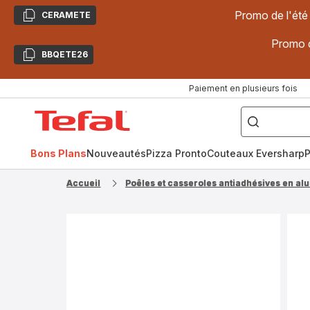
Promo de l'été
CERAMETE
Copier
Promo d
BBQETE26
Copier
Paiement en plusieurs fois
["Poêles
inox,
Accueil
Cake
Factory,
Tefal
Planchas,
Céramique..."]
Bons Plans
Nouveautés
Pizza Pronto
Couteaux Eversharp
P
Accueil
Poêles et casseroles antiadhésives en a