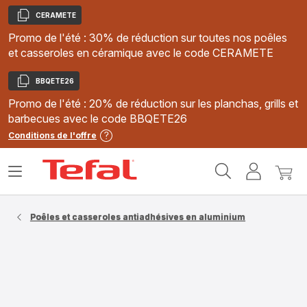
CERAMETE
Copier
Promo de l'été : 30% de réduction sur toutes nos poêles
et casseroles en céramique avec le code CERAMETE
BBQETE26
Copier
Promo de l'été : 20% de réduction sur les planchas, grills et
barbecues avec le code BBQETE26
Conditions de l'offre
Accueil
Ouvrir
Mon
Mon
Tefal
le
compte
panie
menu
Poêles et casseroles antiadhésives en aluminium