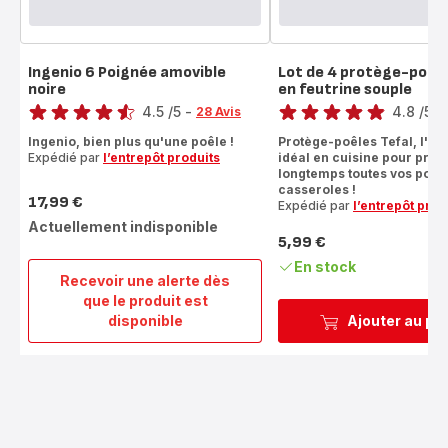
Ingenio 6 Poignée amovible
Lot de 4 protège-poêl
noire
en feutrine souple
Note
Note
4.5
/5
-
4.8
/5
-
28 Avis
ratings.4.5
ratings.4.8
Ingenio, bien plus qu'une poêle !
Protège-poêles Tefal, l'ac
Expédié par
l’entrepôt produits
idéal en cuisine pour prot
longtemps toutes vos poêle
casseroles !
17,99 €
Expédié par
l’entrepôt prod
Prix
Actuellement indisponible
5,99 €
Prix
En stock
Recevoir une alerte dès
que le produit est
Ingenio
disponible
Ajouter au pa
6
Poignée
amovible
noire